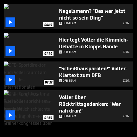
Nagelsmann? "Das war jetzt
nicht so sein Ding"

DFB-TEAM
27.07.
04:19
Hier legt Völler die Kimmich-
Debatte in Klopps Hände

DFB-TEAM
27.07.
01:44
"Scheißhausparolen!" Völler-
Klartext zum DFB

DFB-TEAM
27.07.
02:22
Völler über
Rücktrittsgedanken: "War
nah dran!"

DFB-TEAM
27.07.
01:59