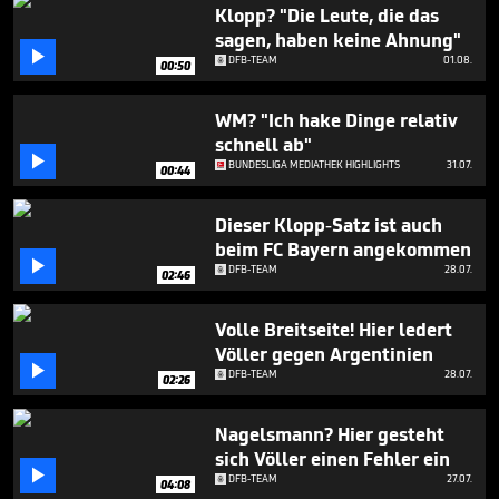
41
Klopp? "Die Leute, die das
seconds
sagen, haben keine Ahnung"

DFB-TEAM
01.08.
00:50
WM? "Ich hake Dinge relativ
schnell ab"

BUNDESLIGA MEDIATHEK HIGHLIGHTS
31.07.
00:44
Dieser Klopp-Satz ist auch
beim FC Bayern angekommen

DFB-TEAM
28.07.
02:46
Volle Breitseite! Hier ledert
Völler gegen Argentinien

DFB-TEAM
28.07.
02:26
Nagelsmann? Hier gesteht
sich Völler einen Fehler ein

DFB-TEAM
27.07.
04:08