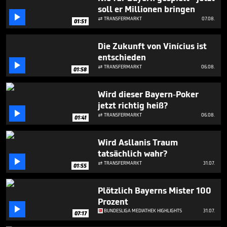
minute,
soll er Millionen bringen
0

TRANSFERMARKT
07.08.

01:51
Die Zukunft von Vinícius ist
entschieden

TRANSFERMARKT
06.08.

01:58
Wird dieser Bayern-Poker
jetzt richtig heiß?

TRANSFERMARKT
06.08.

01:41
Wird Asllanis Traum
tatsächlich wahr?

TRANSFERMARKT
31.07.

01:55
Plötzlich Bayerns Mister 100
Prozent

BUNDESLIGA MEDIATHEK HIGHLIGHTS
31.07.
07:17