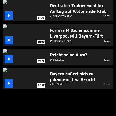
Deutscher Trainer wohl im
Anflug auf Woltemade-Klub

TRANSFERMARKT
30.07.

01:37
Für irre Millionensumme:
Liverpool will Bayern-Flirt

TRANSFERMARKT
29.07.

01:27
Reicht seine Aura?

FUSSBALL
29.07.

05:23
Bayern äußert sich zu
pikantem Díaz-Bericht

VIDEO NEWS
28.07.
01:37