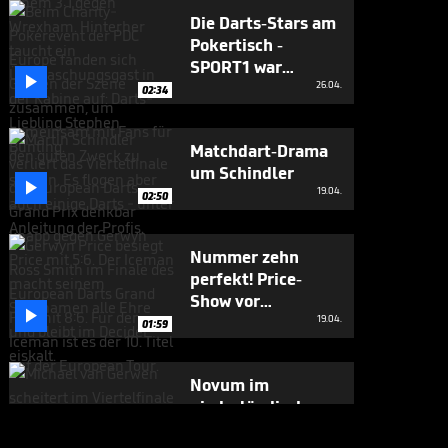
Die Darts-Stars am
Pokertisch -
SPORT1 war

mittendrin
26.04.
02:34
Matchdart-Drama
um Schindler

19.04.
02:50
Nummer zehn
perfekt! Price-
Show vor

deutschen Fans
19.04.
01:59
Novum im
niederländischen
Kracher

19.04.