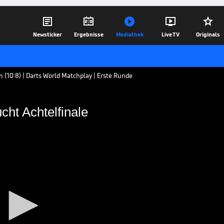





Newsticker
Ergebnisse
Mediathek
Live TV
Originals
(10:8) | Darts World Matchplay | Erste Runde
cht Achtelfinale
itlock bucht Achtelfinale
 Matchplay im Achtelfinale. Gegen John
lier zu einem 10:8-Sieg.
22.07.19