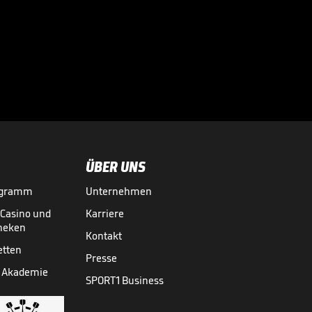
seinem deutschen

Gegner
18.04.
02:23
ÜBER UNS
ogramm
Unternehmen
-Casino und
Karriere
theken
Kontakt
etten
Presse
 Akademie
SPORT1 Business