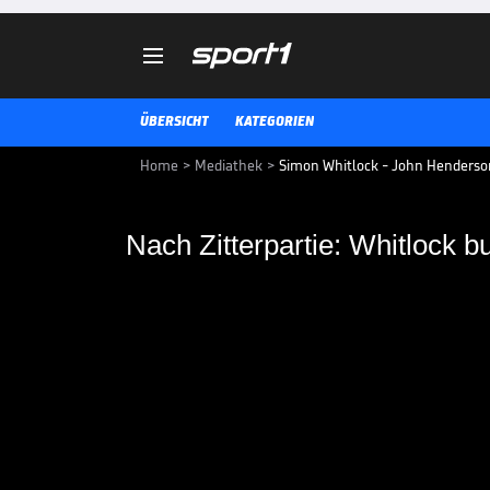

ÜBERSICHT
KATEGORIEN
Home
>
Mediathek
>
Simon Whitlock - John Henderson 
Nach Zitterpartie: Whitlock bu
Nach Zitterpartie: Wh
Simon Whitlock steht beim World
Henderson zittert sich der Austra