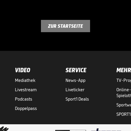
ZUR STARTSEITE
VIDEO
SERVICE
MEHR
Mediathek
News-App
TV-Pr
Livestream
Liveticker
Online
Spielo
Podcasts
Sport1 Deals
Sportw
Doppelpass
SPORT1