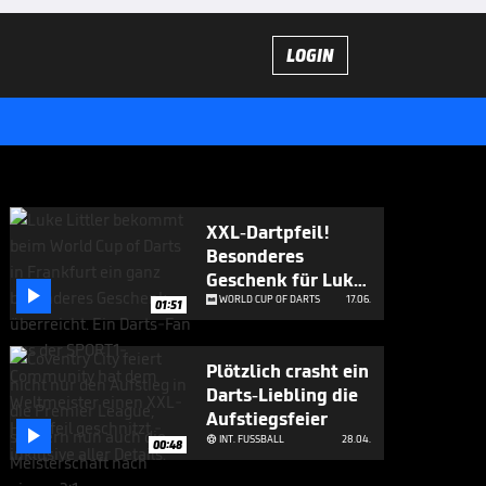
LOGIN
XXL-Dartpfeil!
Besonderes
Geschenk für Luke

Littler
WORLD CUP OF DARTS
17.06.
01:51
Plötzlich crasht ein
Darts-Liebling die
Aufstiegsfeier

INT. FUSSBALL
28.04.

00:48