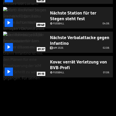
00:23
Nächste Station für ter
Stegen steht fest

FUSSBALL
04.08.

00:40
Nächste Verbalattacke gegen
Infantino

WM 2026
02.08.
01:37
Kovac verrät Verletzung von
BVB-Profi

FUSSBALL
01.08.

01:15