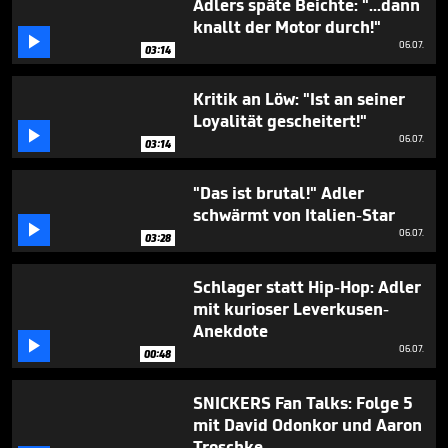
Adlers späte Beichte: "...dann
knallt der Motor durch!"

06.07.
03:14
Kritik an Löw: "Ist an seiner
Loyalität gescheitert!"

06.07.
03:14
"Das ist brutal!" Adler
schwärmt von Italien-Star

06.07.
03:28
Schlager statt Hip-Hop: Adler
mit kurioser Leverkusen-
Anekdote

06.07.
00:48
SNICKERS Fan Talks: Folge 5
mit David Odonkor und Aaron
Troschke