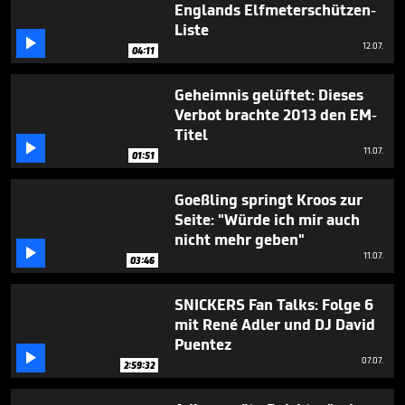
minutes,
Englands Elfmeterschützen-
15
Liste
seconds

12.07.
04:11
Geheimnis gelüftet: Dieses
Verbot brachte 2013 den EM-
Titel

11.07.
01:51
Goeßling springt Kroos zur
Seite: "Würde ich mir auch
nicht mehr geben"

11.07.
03:46
SNICKERS Fan Talks: Folge 6
mit René Adler und DJ David
Puentez

07.07.
2:59:32