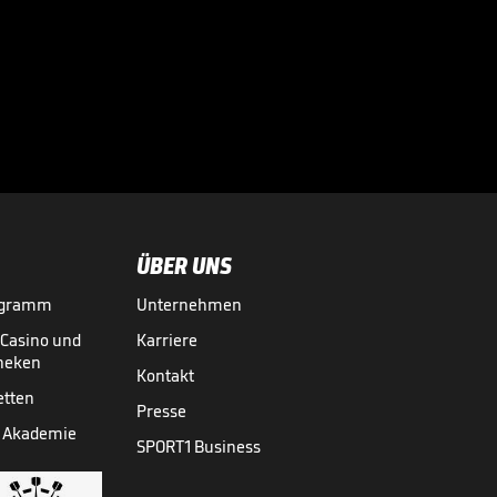
UN-Sprecher wirft
Rubiales "sexuelle
Nötigung" vor

FRAUEN-WM QUALIFIKATION
30.08.
00:41
ÜBER UNS
ogramm
Unternehmen
-Casino und
Karriere
theken
Kontakt
etten
Presse
 Akademie
SPORT1 Business