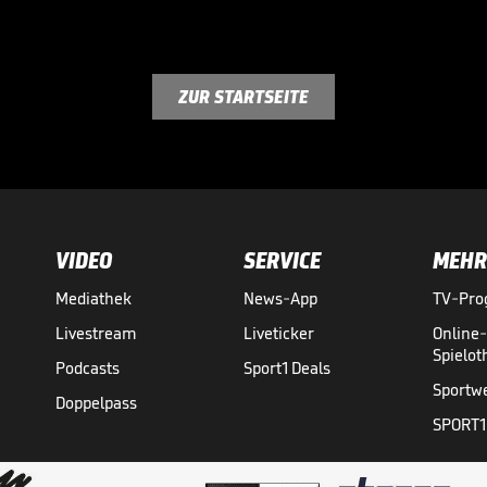
ZUR STARTSEITE
VIDEO
SERVICE
MEHR
Mediathek
News-App
TV-Pr
Livestream
Liveticker
Online
Spielo
Podcasts
Sport1 Deals
Sportw
Doppelpass
SPORT1