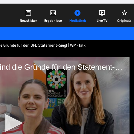





Newsticker
Ergebnisse
Mediathek
Live TV
Originals
ie Gründe für den DFB Statement-Sieg! | WM-Talk
So geht WM-Euphorie: Das sind die Gründe für den Statement-Sieg! |WM-Talk mit Sarah Zadrazil
 Das sind die Gründe für
 |WM-Talk mit Sarah
en Deutschland-Spielen bei der Frauen-
 auf die Partien. Den Auftakt macht die