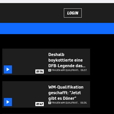
LOGIN
Deshalb
boykottierte eine
DFB-Legende das

Nationalteam
FRAUEN-WM QUALIFIKATION
06.07.
01:14
WM-Qualifikation
geschafft: "Jetzt
gibt es Döner"

FRAUEN-WM QUALIFIKATION
06.06.
01:47