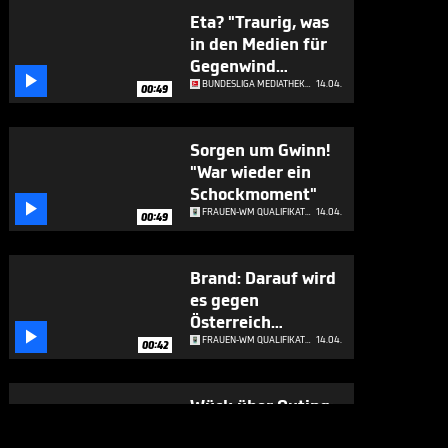
Eta? "Traurig, was
in den Medien für
Gegenwind

kommt"
BUNDESLIGA MEDIATHEK HIGHLIGHTS
14.04.
00:49
Sorgen um Gwinn!
"War wieder ein
Schockmoment"

FRAUEN-WM QUALIFIKATION
14.04.
00:49
Brand: Darauf wird
es gegen
Österreich

ankommen
FRAUEN-WM QUALIFIKATION
14.04.
00:42
Wück über Outing:
"Männer müssen