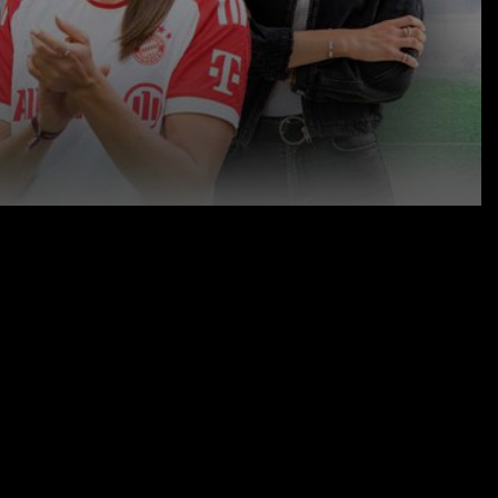
rin Sarah Zadrazil vom FC Bayern, die
-Frauen bewertet, sondern auch erklärt,
eichnet.
24.07.23