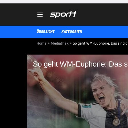

ÜBERSICHT
KATEGORIEN
Home
>
Mediathek
>
So geht WM-Euphorie: Das sind d
So geht WM-Euphorie:
den Statement-Sieg!
Zadrazil
Sport1 blickt unmittelbar nach d
WM in Australien mit Expertinnen