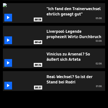
"Ich fand den Trainerwechsel
ehrlich gesagt gut"

05.08.
00:58
Liverpool-Legende
prophezeit Wirtz-Durchbruch

03.08.
00:49
Vinícius zu Arsenal? So
äußert sich Arteta

02.08.
00:34
Real-Wechsel? So ist der
Stand bei Rodri

01.08.
00:31