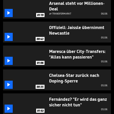
minutes,
Arsenal steht vor Millionen-
14
Deal
seconds

TRANSFERMARKT
06.08.

01:19
Offiziell: Jaissle übernimmt
Newcastle

05.08.
00:43
Maresca über City-Transfers:
"Alles kann passieren"

05.08.
01:06
Chelsea-Star zurück nach
Doping-Sperre

05.08.
00:35
Fernández? "Er wird das ganz
sicher nicht tun"

05.08.
01:02