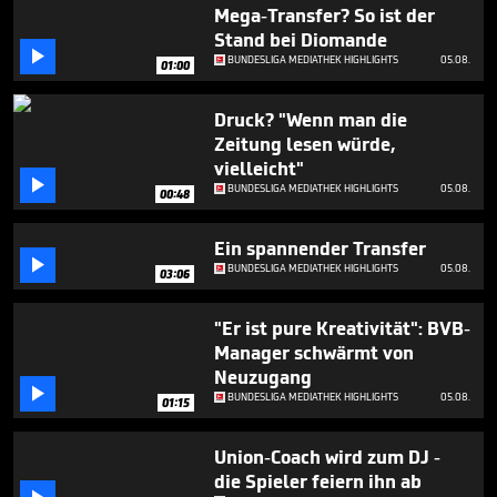
1
Mega-Transfer? So ist der
minute,
Stand bei Diomande
39

BUNDESLIGA MEDIATHEK HIGHLIGHTS
05.08.
seconds
01:00
Druck? "Wenn man die
Zeitung lesen würde,
vielleicht"

BUNDESLIGA MEDIATHEK HIGHLIGHTS
05.08.
00:48
Ein spannender Transfer

BUNDESLIGA MEDIATHEK HIGHLIGHTS
05.08.
03:06
"Er ist pure Kreativität": BVB-
Manager schwärmt von
Neuzugang

BUNDESLIGA MEDIATHEK HIGHLIGHTS
05.08.
01:15
Union-Coach wird zum DJ -
die Spieler feiern ihn ab