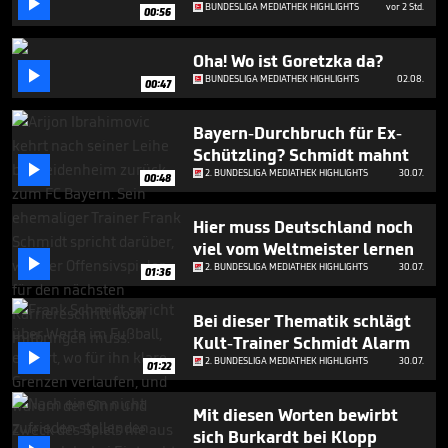

minutes,
BUNDESLIGA MEDIATHEK HIGHLIGHTS
vor 2 Std.
00:56
19
seconds
Oha! Wo ist Goretzka da?

BUNDESLIGA MEDIATHEK HIGHLIGHTS
02.08.
00:47
Bayern-Durchbruch für Ex-
Schützling? Schmidt mahnt

2. BUNDESLIGA MEDIATHEK HIGHLIGHTS
30.07.
00:48
Hier muss Deutschland noch
viel vom Weltmeister lernen

2. BUNDESLIGA MEDIATHEK HIGHLIGHTS
30.07.
01:36
Bei dieser Thematik schlägt
Kult-Trainer Schmidt Alarm

2. BUNDESLIGA MEDIATHEK HIGHLIGHTS
30.07.
01:22
Mit diesen Worten bewirbt
sich Burkardt bei Klopp