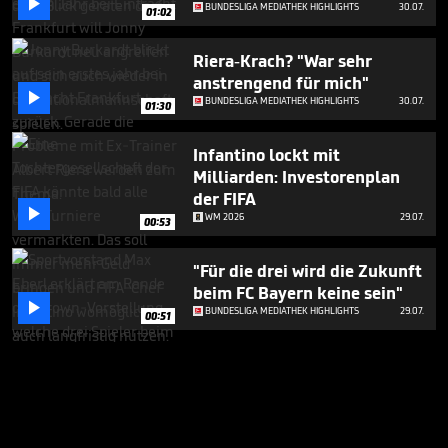

BUNDESLIGA MEDIATHEK HIGHLIGHTS
30.07.
01:02
Riera-Krach? "War sehr
anstrengend für mich"

BUNDESLIGA MEDIATHEK HIGHLIGHTS
30.07.
01:30
Infantino lockt mit
Milliarden: Investorenplan
der FIFA

WM 2026
29.07.
00:53
"Für die drei wird die Zukunft
beim FC Bayern keine sein"

BUNDESLIGA MEDIATHEK HIGHLIGHTS
29.07.
00:51