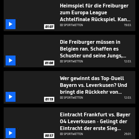
minute,
Heimspiel für die Freiburger
9
zum Europa League
seconds
Achtelfinale Rückspiel. Kann

der SCF gegen Genk die
SPORTWETTEN
19.03.

01:07
Heimspielpleite gegen Union
wett machen?
Die Freiburger müssen in
Belgien ran. Schaffen es
Schuster und seine Jungs,

Wunderkind Karetsas zu
SPORTWETTEN
12.03.

01:08
stoppen?
Wer gewinnt das Top-Duell
Bayern vs. Leverkusen? Und
bringt die Rückkehr von

Dieter Hecking die Wende bei
SPORTWETTEN
12.03.

01:19
Wolfsburg?
Eintracht Frankfurt vs. Bayer
04 Leverkusen - Gelingt der
Eintracht der erste Sieg

unter Dennis Schmitt?
SPORTWETTEN
29.01.

00:57