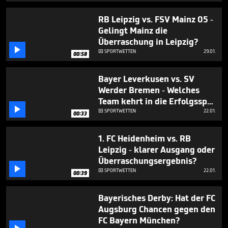
RB Leipzig vs. FSV Mainz 05 -
Gelingt Mainz die
Überraschung in Leipzig?

SPORTWETTEN
29.01.

00:58
Bayer Leverkusen vs. SV
Werder Bremen - Welches
Team kehrt in die Erfolgsspur

zurück?
SPORTWETTEN
22.01.

00:33
1. FC Heidenheim vs. RB
Leipzig - klarer Ausgang oder
Überraschungsergebnis?

SPORTWETTEN
22.01.

00:39
Bayerisches Derby: Hat der FC
Augsburg Chancen gegen den
FC Bayern München?