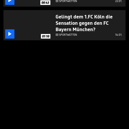

SPORTWETTEN
22.01.

00:43
Gelingt dem 1.FC Köln die
Sensation gegen den FC
Bayern München?

SPORTWETTEN
14.01.

01:10