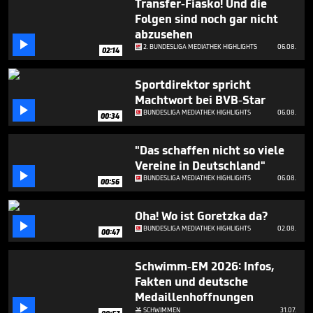
Transfer-Fiasko! Und die
32
Folgen sind noch gar nicht
seconds
abzusehen

2. BUNDESLIGA MEDIATHEK HIGHLIGHTS
06.08.
02:14
Sportdirektor spricht
Machtwort bei BVB-Star

BUNDESLIGA MEDIATHEK HIGHLIGHTS
06.08.
00:34
"Das schaffen nicht so viele
Vereine in Deutschland"

BUNDESLIGA MEDIATHEK HIGHLIGHTS
06.08.
00:56
Oha! Wo ist Goretzka da?

BUNDESLIGA MEDIATHEK HIGHLIGHTS
02.08.
00:47
Schwimm-EM 2026: Infos,
Fakten und deutsche
Medaillenhoffnungen

SCHWIMMEN
31.07.
