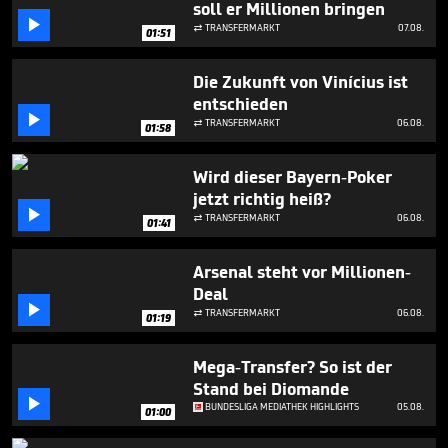
soll er Millionen bringen
1

minute,
TRANSFERMARKT
07.08.

01:51
31
seconds
Die Zukunft von Vinícius ist
entschieden

TRANSFERMARKT
06.08.

01:58
Wird dieser Bayern-Poker
jetzt richtig heiß?

TRANSFERMARKT
06.08.

01:41
Arsenal steht vor Millionen-
Deal

TRANSFERMARKT
06.08.

01:19
Mega-Transfer? So ist der
Stand bei Diomande

BUNDESLIGA MEDIATHEK HIGHLIGHTS
05.08.
01:00