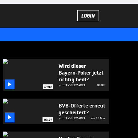
LOGIN
Wird dieser
Bayern-Poker jetzt
richtig heiß?

TRANSFERMARKT
06.08.

01:41
BVB-Offerte erneut
gescheitert?

TRANSFERMARKT
vor 44 Min.

00:51