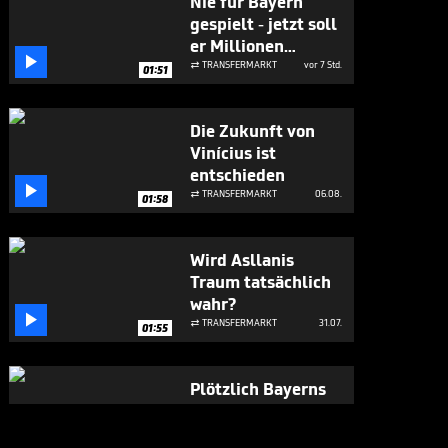
Nie für Bayern
gespielt - jetzt soll
er Millionen

bringen
TRANSFERMARKT
vor 7 Std.

01:51
Die Zukunft von
Vinícius ist
entschieden

TRANSFERMARKT
06.08.

01:58
Wird Asllanis
Traum tatsächlich
wahr?

TRANSFERMARKT
31.07.

01:55
Plötzlich Bayerns
Mister 100 Prozent

BUNDESLIGA MEDIATHEK HIGHLIGHTS
31.07.
07:17