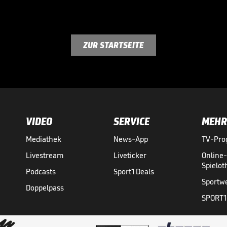
ZUR STARTSEITE
VIDEO
SERVICE
MEHR
Mediathek
News-App
TV-Pr
Livestream
Liveticker
Online
Spielo
Podcasts
Sport1 Deals
Sportw
Doppelpass
SPORT1