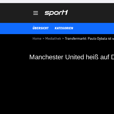

ÜBERSICHT
KATEGORIEN
Home
>
Mediathek
>
Transfermarkt: Paulo Dybala ist
Manchester United heiß auf 
Manchester United h
Der Juve-Star steht offenbar auf
Rekordmeisters. Außerdem: Der F
Topstürmer. Der Transfermarkt i
VIDEO NEWS