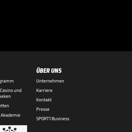

VIDEO NEWS
28.07.
01:37
ÜBER UNS
ogramm
Unternehmen
-Casino und
Karriere
theken
Kontakt
etten
Presse
 Akademie
SPORT1 Business