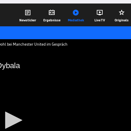





Newsticker
Ergebnisse
Mediathek
Live TV
Originals
 wohl bei Manchester United im Gespräch
Dybala
eiß auf Dybala
 dem Zettel des englischen
C Bayern plant langfristig mit seinem
n 90 Sekunden.
06.03.19