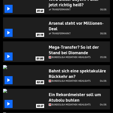
1
jetzt richtig heiß?
minute,

TRANSFERMARKT
06.08.

34
01:41
seconds
Arsenal steht vor Millionen-
Deal

TRANSFERMARKT
06.08.

01:19
Mega-Transfer? So ist der
Stand bei Diomande

BUNDESLIGA MEDIATHEK HIGHLIGHTS
05.08.
01:00
Bahnt sich eine spektakuläre
Rückkehr an?

BUNDESLIGA MEDIATHEK HIGHLIGHTS
04.08.
02:20
Ein Rekordmeister soll um
Atubolu buhlen

BUNDESLIGA MEDIATHEK HIGHLIGHTS
04.08.
02:27