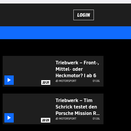
LOGIN
Triebwerk – Front-,
Mittel- oder
Heckmotor? I ab 6

MOTORSPORT
01.06.

22:21
Triebwerk – Tim
Schrick testet den
Porsche Mission R I

ab 6
MOTORSPORT
01.06.

22:23