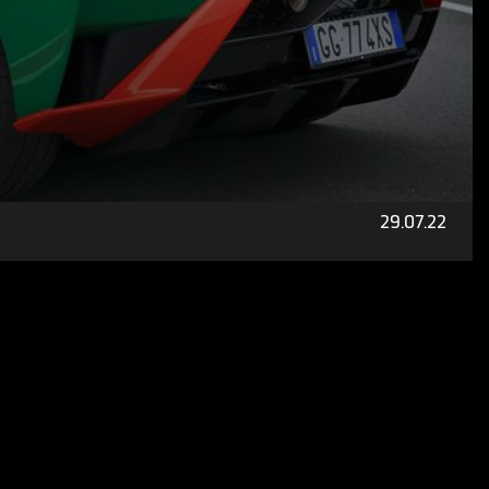
 anfühlen, wird Tim Schrick für
Kompaktklasse-Kombis wie der neue
n SUV-Boom und bieten clevere
s sich der neue Opel Astra ST bei
29.07.22