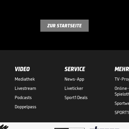
ZUR STARTSEITE
VIDEO
SERVICE
MEHR
Mediathek
News-App
TV-Pr
Livestream
Liveticker
Online
Spielo
Podcasts
Sport1 Deals
Sportw
Doppelpass
SPORT1