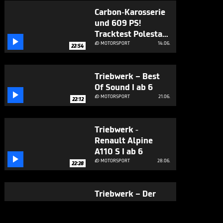
Carbon-Karosserie
und 609 PS!
Tracktest Polestar

1 I Triebwerk I ab 6
MOTORSPORT
14.06.

22:54
Triebwerk – Best
Of Sound I ab 6

MOTORSPORT
21.06.

22:12
Triebwerk -
Renault Alpine
A110 S I ab 6

MOTORSPORT
28.06.

22:28
Triebwerk – Der
Anfang und das
Ende einer Porsche