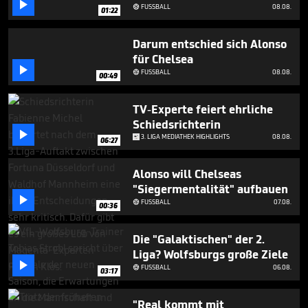

30
FUSSBALL
08.08.

01:22
seconds
Darum entschied sich Alonso
für Chelsea

FUSSBALL
08.08.

00:49
TV-Experte feiert ehrliche
Schiedsrichterin

3. LIGA MEDIATHEK HIGHLIGHTS
08.08.
06:27
Alonso will Chelseas
"Siegermentalität" aufbauen

FUSSBALL
07.08.

00:36
Die "Galaktischen" der 2.
Liga? Wolfsburgs große Ziele

FUSSBALL
06.08.

03:17
"Real kommt mit