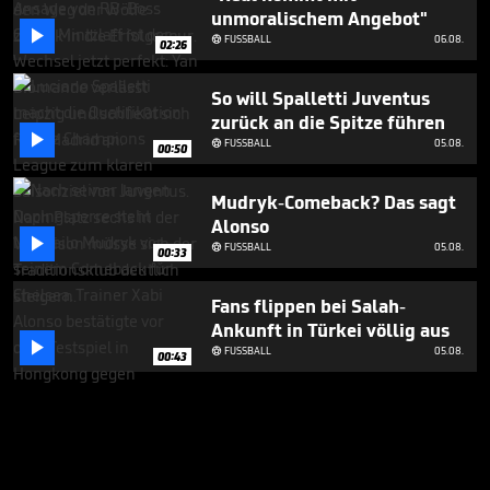
unmoralischem Angebot"

FUSSBALL
06.08.

02:26
So will Spalletti Juventus
zurück an die Spitze führen

FUSSBALL
05.08.

00:50
Mudryk-Comeback? Das sagt
Alonso

FUSSBALL
05.08.

00:33
Fans flippen bei Salah-
Ankunft in Türkei völlig aus

FUSSBALL
05.08.

00:43