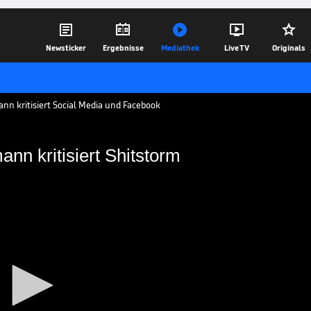





Newsticker
Ergebnisse
Mediathek
Live TV
Originals
nn kritisiert Social Media und Facebook
nn kritisiert Shitstorm
Nagelsmann kritisiert
ann lässt Kritik in den sozialen Medien
dass seine Schwester ihm immer wieder