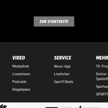
ZUR STARTSEITE
VIDEO
SERVICE
MEHR
Mediathek
News-App
TV-Pr
Livestream
Liveticker
Online
Spielo
Podcasts
Sport1 Deals
Sportw
Doppelpass
SPORT1