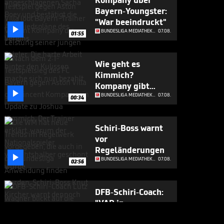
Kompany über
Bayern-Youngster:
"War beeindruckt"

BUNDESLIGA MEDIATHEK HIGHLIGHTS
07.08.
01:55
Wie geht es
Kimmich?
Kompany gibt

Update
BUNDESLIGA MEDIATHEK HIGHLIGHTS
07.08.
00:34
Schiri-Boss warnt
vor
Regeländerungen

BUNDESLIGA MEDIATHEK HIGHLIGHTS
07.08.
02:56
DFB-Schiri-Coach:
"VAR in
Deutschland ist

BUNDESLIGA MEDIATHEK HIGHLIGHTS
07.08.