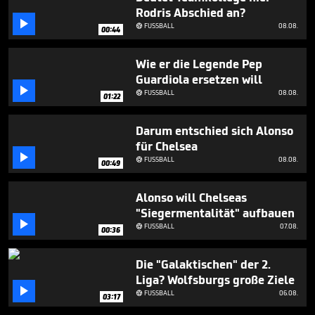
3
Rodris Abschied an?
minutes,

FUSSBALL
08.08.

32
00:44
seconds
Wie er die Legende Pep
Guardiola ersetzen will

FUSSBALL
08.08.

01:22
Darum entschied sich Alonso
für Chelsea

FUSSBALL
08.08.

00:49
Alonso will Chelseas
"Siegermentalität" aufbauen

FUSSBALL
07.08.

00:36
Die "Galaktischen" der 2.
Liga? Wolfsburgs große Ziele

FUSSBALL
06.08.

03:17