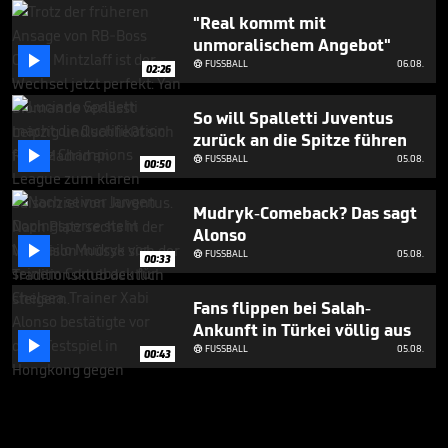
"Real kommt mit
unmoralischem Angebot"

FUSSBALL
06.08.

02:26
So will Spalletti Juventus
zurück an die Spitze führen

FUSSBALL
05.08.

00:50
Mudryk-Comeback? Das sagt
Alonso

FUSSBALL
05.08.

00:33
Fans flippen bei Salah-
Ankunft in Türkei völlig aus

FUSSBALL
05.08.

00:43