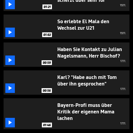
scherzt über sein Tor

19.11.
01:21
So erlebte El Mala den
Wechsel zur U21

19.11.
01:02
Haben Sie Kontakt zu Julian
Nagelsmann, Herr Bischof?

17.11.
00:59
Karl? "Habe auch mit Tom
über ihn gesprochen"

17.11.
00:56
Bayern-Profi muss über
Kritik der eigenen Mama
lachen

17.11.
01:46