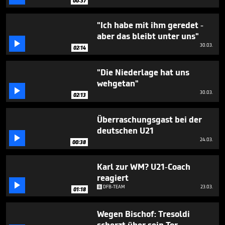
00:37
1
minute,
5
"Ich habe mit ihm geredet -
seconds
aber das bleibt unter uns"

30.03.
02:14
"Die Niederlage hat uns
wehgetan"

30.03.
02:13
Überraschungsgast bei der
deutschen U21

24.03.
00:38
Karl zur WM? U21-Coach
reagiert

DFB-TEAM
23.03.
01:18
Wegen Bischof: Tresoldi