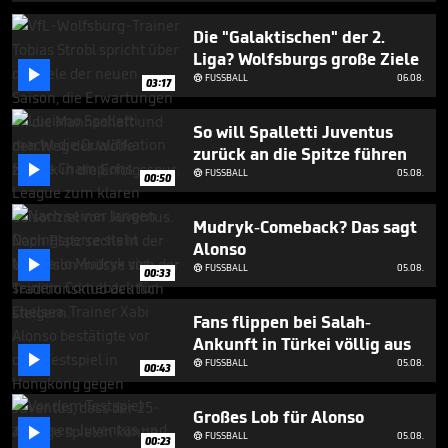
1
minute,
Die "Galaktischen" der 2.
13
Liga? Wolfsburgs große Ziele
seconds

FUSSBALL
06.08.

03:17
So will Spalletti Juventus
zurück an die Spitze führen

FUSSBALL
05.08.

00:50
Mudryk-Comeback? Das sagt
Alonso

FUSSBALL
05.08.

00:33
Fans flippen bei Salah-
Ankunft in Türkei völlig aus

FUSSBALL
05.08.

00:43
Großes Lob für Alonso

FUSSBALL
05.08.

00:23