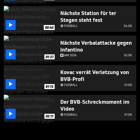
Nächste Station für ter
Stegen steht fest

FUSSBALL
04.08.

00:40
Nächste Verbalattacke gegen
Infantino

WM 2026
02.08.
01:37
Kovac verrät Verletzung von
BVB-Profi

FUSSBALL
01.08.

01:15
Der BVB-Schreckmoment im
Video

FUSSBALL
01.08.

05:11