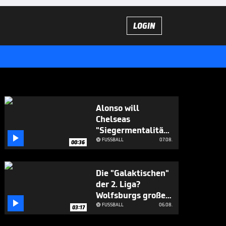
LOGIN
Alonso will
Chelseas
"Siegermentalität"

aufbauen
FUSSBALL
07.08.

00:36
Die "Galaktischen"
der 2. Liga?
Wolfsburgs große

Ziele
FUSSBALL
06.08.

03:17