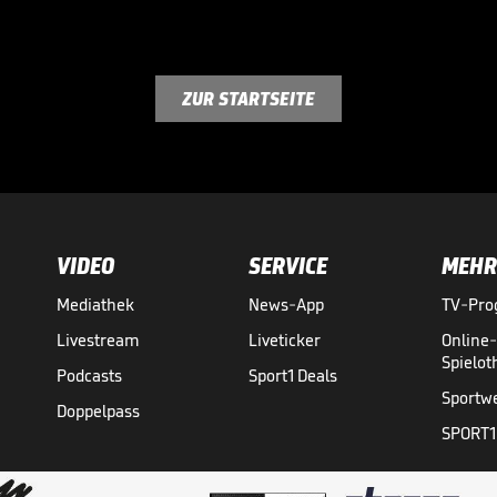
ZUR STARTSEITE
VIDEO
SERVICE
MEHR
Mediathek
News-App
TV-Pr
Livestream
Liveticker
Online
Spielo
Podcasts
Sport1 Deals
Sportw
Doppelpass
SPORT1