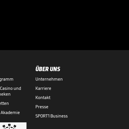
Kovac verrät
Verletzung von
BVB-Profi

FUSSBALL
01.08.

01:15
ÜBER UNS
ogramm
Unternehmen
-Casino und
Karriere
theken
Kontakt
etten
Presse
 Akademie
SPORT1 Business