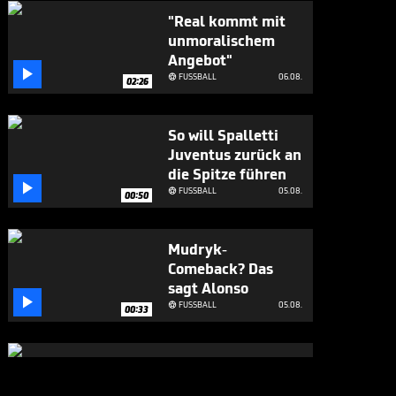
"Real kommt mit
unmoralischem
Angebot"

FUSSBALL
06.08.

02:26
So will Spalletti
Juventus zurück an
die Spitze führen

FUSSBALL
05.08.

00:50
Mudryk-
Comeback? Das
sagt Alonso

FUSSBALL
05.08.

00:33
Fans flippen bei
Salah-Ankunft in