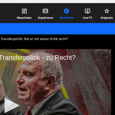





Newsticker
Ergebnisse
Mediathek
Live TV
Originals
ransferpolitik: Hat er mit seiner Kritik recht?
ransferpolitik - zu Recht?
rtmunds Transferpolitik -
ß bezeichnet die Transferpolitik des
r Kritik recht?
03.08.20