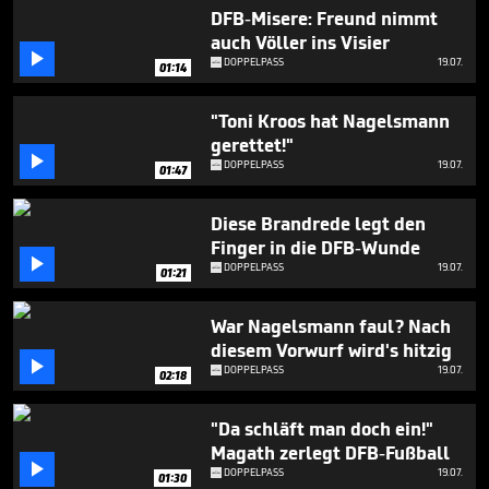
seconds
DFB-Misere: Freund nimmt
auch Völler ins Visier

DOPPELPASS
19.07.
01:14
"Toni Kroos hat Nagelsmann
gerettet!"

DOPPELPASS
19.07.
01:47
Diese Brandrede legt den
Finger in die DFB-Wunde

DOPPELPASS
19.07.
01:21
War Nagelsmann faul? Nach
diesem Vorwurf wird's hitzig

DOPPELPASS
19.07.
02:18
"Da schläft man doch ein!"
Magath zerlegt DFB-Fußball

DOPPELPASS
19.07.
01:30