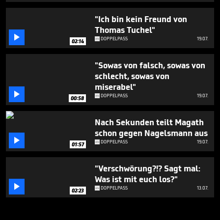
"Ich bin kein Freund von
Thomas Tuchel"

DOPPELPASS
19.07.
02:14
"Sowas von falsch, sowas von
schlecht, sowas von
miserabel"

DOPPELPASS
19.07.
00:58
Nach Sekunden teilt Magath
schon gegen Nagelsmann aus

DOPPELPASS
19.07.
01:57
"Verschwörung?!? Sagt mal:
Was ist mit euch los?"

DOPPELPASS
13.07.
02:23