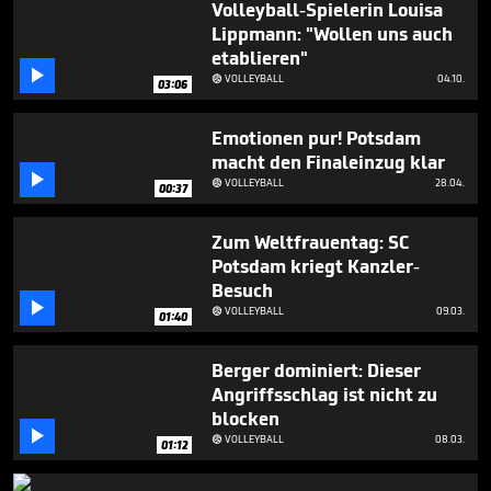
Volleyball-Spielerin Louisa
59
seconds
Lippmann: "Wollen uns auch
etablieren"

VOLLEYBALL
04.10.

03:06
Emotionen pur! Potsdam
macht den Finaleinzug klar

VOLLEYBALL
28.04.

00:37
Zum Weltfrauentag: SC
Potsdam kriegt Kanzler-
Besuch

VOLLEYBALL
09.03.

01:40
Berger dominiert: Dieser
Angriffsschlag ist nicht zu
blocken

VOLLEYBALL
08.03.

01:12