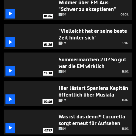
Widmer über EM-Aus:
"Schwer zu akzeptieren"

EM
06.08.
01:04
"Vielleicht hat er seine beste
Zeit hinter sich"

EM
17.07.
01:30
Sommermärchen 2.0? So gut
war die EM wirklich

EM
16.07.
15:38
Hier lästert Spaniens Kapitän
öffentlich über Musiala

EM
16.07.
00:49
Was ist das denn?! Cucurella
sorgt erneut für Aufsehen

EM
16.07.
02:23