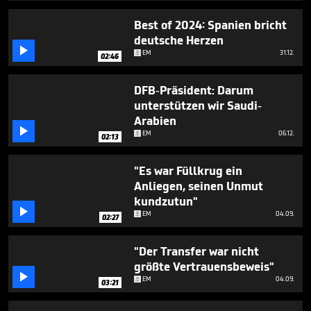
1
minute,
Best of 2024: Spanien bricht
42
deutsche Herzen
seconds

EM
31.12.
02:46
DFB-Präsident: Darum
unterstützen wir Saudi-
Arabien

EM
06.12.
02:13
"Es war Füllkrug ein
Anliegen, seinen Unmut
kundzutun"

EM
04.09.
02:27
"Der Transfer war nicht
größte Vertrauensbeweis"

EM
04.09.
03:21