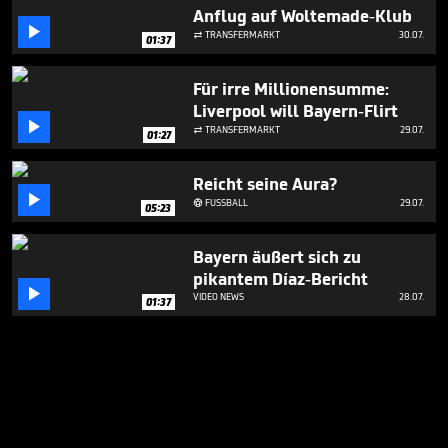
Anflug auf Woltemade-Klub

TRANSFERMARKT
30.07.

01:37
Für irre Millionensumme:
Liverpool will Bayern-Flirt

TRANSFERMARKT
29.07.

01:27
Reicht seine Aura?

FUSSBALL
29.07.

05:23
Bayern äußert sich zu
pikantem Díaz-Bericht

VIDEO NEWS
28.07.
01:37