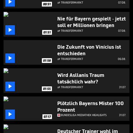

minutes,
TRANSFERMARKT
07.08.

00:51
0
Nie für Bayern gespielt - jetzt
soll er Millionen bringen

TRANSFERMARKT
07.08.

01:51
Die Zukunft von Vinícius ist
entschieden

TRANSFERMARKT
06.08.

01:58
Wird Asllanis Traum
tatsächlich wahr?

TRANSFERMARKT
31.07.

01:55
Plötzlich Bayerns Mister 100
Prozent

BUNDESLIGA MEDIATHEK HIGHLIGHTS
31.07.
07:17
Deutscher Trainer wohl im