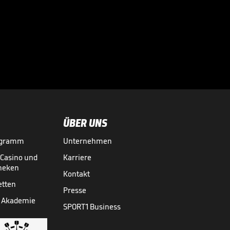
Der BVB-
Schreckmoment im
Video

FUSSBALL
01.08.

05:11
ÜBER UNS
ogramm
Unternehmen
-Casino und
Karriere
theken
Kontakt
etten
Presse
 Akademie
SPORT1 Business