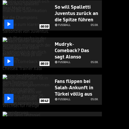
So will Spalletti
Juventus zurück an
die Spitze führen

FUSSBALL
05.08.

00:50
Mudryk-
Comeback? Das
sagt Alonso

FUSSBALL
05.08.

00:33
Fans flippen bei
Salah-Ankunft in
Türkei völlig aus

FUSSBALL
05.08.

00:43
Großes Lob für
Alonso