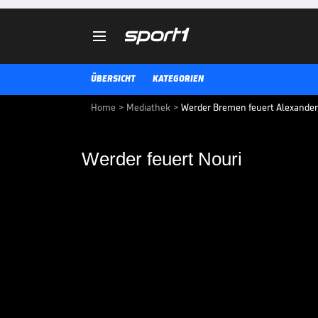

ÜBERSICHT
KATEGORIEN
Home
>
Mediathek
>
Werder Bremen feuert Alexander
Werder feuert Nouri
Werder feuert Nouri
Werder Bremen hat die Reißlein
Nouri entlassen. Das gab der Kl
Punkten aus zehn Spielen steht 
BUNDESLIGA MEDIATHEK HIGHLIGHTS