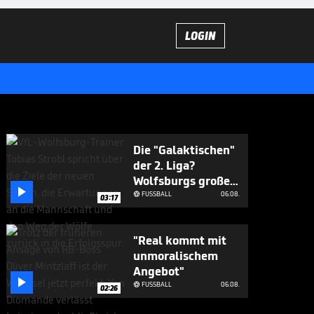
LOGIN
Die "Galaktischen"
der 2. Liga?
Wolfsburgs große

Ziele
FUSSBALL
06.08.

03:17
"Real kommt mit
unmoralischem
Angebot"

FUSSBALL
06.08.

02:26