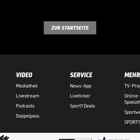
ZUR STARTSEITE
VIDEO
SERVICE
MEHR
Mediathek
News-App
TV-Pr
Livestream
Liveticker
Online
Spielo
Podcasts
Sport1 Deals
Sportw
Doppelpass
SPORT1