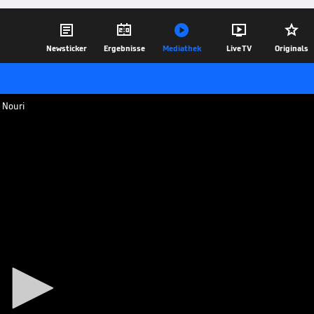





Newsticker
Ergebnisse
Mediathek
Live TV
Originals
 Nouri
e gezogen und seinen Trainer Alexander
ub am Montag bekannt. Mit nur fünf
Werder auf Rang 17.
30.10.17