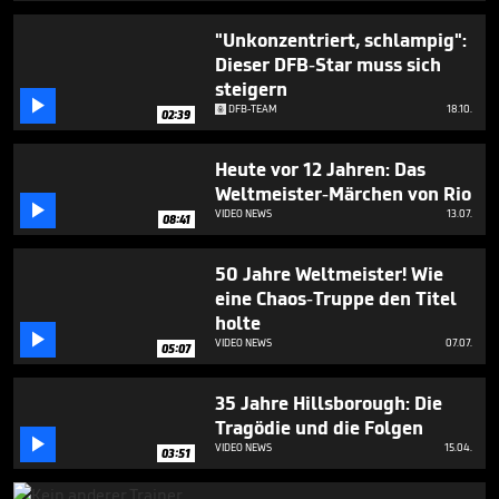
minutes,
8
"Unkonzentriert, schlampig":
seconds
Dieser DFB-Star muss sich
steigern

DFB-TEAM
18.10.
02:39
Heute vor 12 Jahren: Das
Weltmeister-Märchen von Rio

VIDEO NEWS
13.07.
08:41
50 Jahre Weltmeister! Wie
eine Chaos-Truppe den Titel
holte

VIDEO NEWS
07.07.
05:07
35 Jahre Hillsborough: Die
Tragödie und die Folgen

VIDEO NEWS
15.04.
03:51