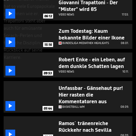
Giovanni Trapattoni - Der
"Mister" wird 85

VIDEO NEWS
17.03.
06:12
Zum Todestag: Kaum
bekannte Bilder einer Ikone

BUNDESLIGA MEDIATHEK HIGHLIGHTS
08.01.
15:16
Robert Enke - ein Leben, auf
dem dunkle Schatten lagen

VIDEO NEWS
10.11.
09:53
Unfassbar - Gänsehaut pur!
Hier rasten die
Kommentatoren aus

BASKETBALL-WM
08.09.
05:44
Ramos´ tränenreiche
Rückkehr nach Sevilla

08.09.