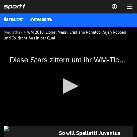


ÜBERSICHT
KATEGORIEN
Mediathek
>
WM 2018: Lionel Messi, Cristiano Ronaldo, Arjen Robben
und Co. droht Aus in der Quali
Diese Stars zittern um ihr WM-Ticket
Diese Stars zittern um ihr WM-Ticket
In der WM-Quali stehen die entscheidenden Spiele an - und
zahlreiche große Namen sind noch nicht in Russland dabei. SPORT1
zeigt, welche Stars noch zittern.
FUSSBALL
07.10.17
Fans flippen bei Salah-
Ankunft in Türkei völlig aus

FUSSBALL
05.08.

00:43
0
seconds
So will Spalletti Juventus
of