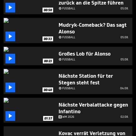
zurück an die Spitze führen
2

minutes,
FUSSBALL
05.08.

00:50
33
seconds
Mudryk-Comeback? Das sagt
Alonso

FUSSBALL
05.08.

00:33
Großes Lob für Alonso

FUSSBALL
05.08.

00:23
Nächste Station für ter
Stegen steht fest

FUSSBALL
04.08.

00:40
Nächste Verbalattacke gegen
Infantino

WM 2026
02.08.
01:37
Kovac verrät Verletzung von