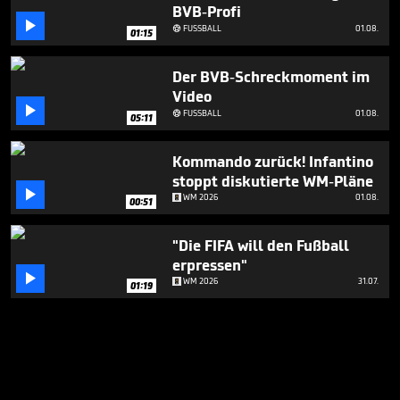
BVB-Profi

FUSSBALL
01.08.

01:15
Der BVB-Schreckmoment im
Video

FUSSBALL
01.08.

05:11
Kommando zurück! Infantino
stoppt diskutierte WM-Pläne

WM 2026
01.08.
00:51
"Die FIFA will den Fußball
erpressen"

WM 2026
31.07.
01:19