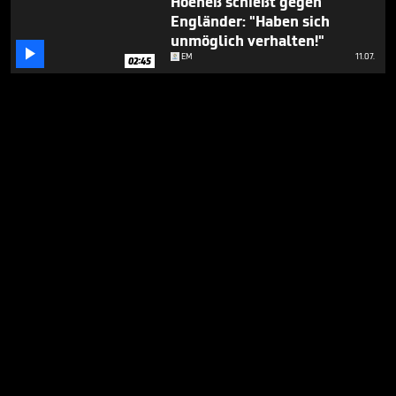
Hoeneß schießt gegen
Engländer: "Haben sich
unmöglich verhalten!"

EM
11.07.
02:45