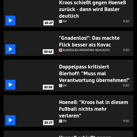
Kroos schießt gegen Hoeneß
zurück - dann wird Basler
deutlich

EM
11.07.
03:27
"Gnadenlos!": Das machte
Flick besser als Kovac

BUNDESLIGA MEDIATHEK HIGHLIGHTS
11.07.
03:45
Doppelpass kritisiert
Bierhoff: "Muss mal
Verantwortung übernehmen!"

EM
11.07.
03:56
Hoeneß: "Kroos hat in diesem
Fußball nichts mehr
verloren"

EM
11.07.
03:37