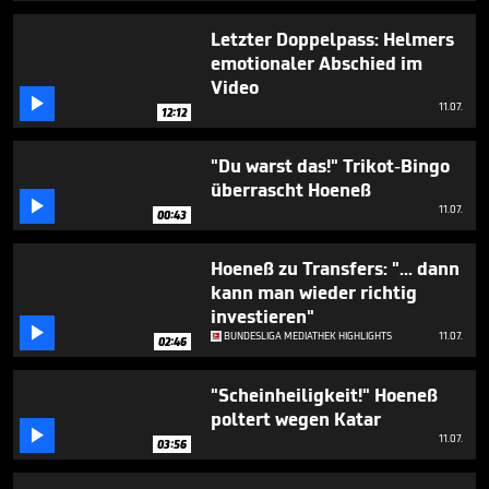
1
hour,
Letzter Doppelpass: Helmers
41
emotionaler Abschied im
minutes,
52
Video
seconds

11.07.
12:12
"Du warst das!" Trikot-Bingo
überrascht Hoeneß

11.07.
00:43
Hoeneß zu Transfers: "... dann
kann man wieder richtig
investieren"

BUNDESLIGA MEDIATHEK HIGHLIGHTS
11.07.
02:46
"Scheinheiligkeit!" Hoeneß
poltert wegen Katar

11.07.
03:56