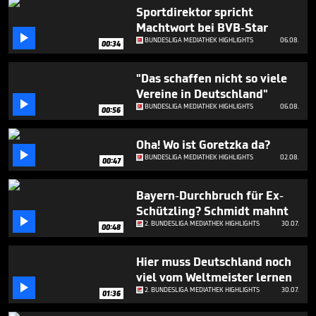
minutes,
Sportdirektor spricht
58
Machtwort bei BVB-Star
seconds

BUNDESLIGA MEDIATHEK HIGHLIGHTS
06.08.
00:34
"Das schaffen nicht so viele
Vereine in Deutschland"

BUNDESLIGA MEDIATHEK HIGHLIGHTS
06.08.
00:56
Oha! Wo ist Goretzka da?

BUNDESLIGA MEDIATHEK HIGHLIGHTS
02.08.
00:47
Bayern-Durchbruch für Ex-
Schützling? Schmidt mahnt

2. BUNDESLIGA MEDIATHEK HIGHLIGHTS
30.07.
00:48
Hier muss Deutschland noch
viel vom Weltmeister lernen

2. BUNDESLIGA MEDIATHEK HIGHLIGHTS
30.07.
01:36