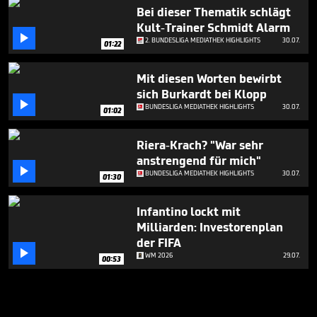
Bei dieser Thematik schlägt
Kult-Trainer Schmidt Alarm

2. BUNDESLIGA MEDIATHEK HIGHLIGHTS
30.07.
01:22
Mit diesen Worten bewirbt
sich Burkardt bei Klopp

BUNDESLIGA MEDIATHEK HIGHLIGHTS
30.07.
01:02
Riera-Krach? "War sehr
anstrengend für mich"

BUNDESLIGA MEDIATHEK HIGHLIGHTS
30.07.
01:30
Infantino lockt mit
Milliarden: Investorenplan
der FIFA

WM 2026
29.07.
00:53