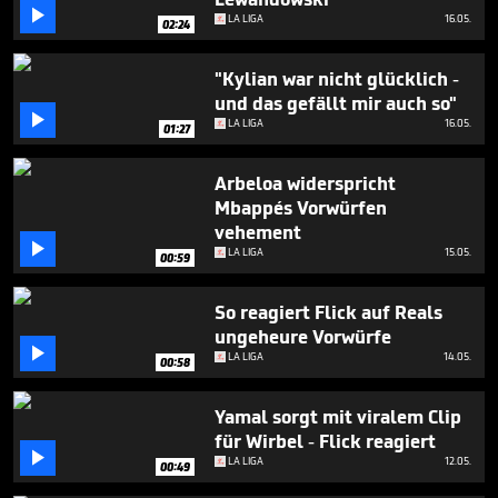
seconds

LA LIGA
16.05.
02:24
"Kylian war nicht glücklich -
und das gefällt mir auch so"

LA LIGA
16.05.
01:27
Arbeloa widerspricht
Mbappés Vorwürfen
vehement

LA LIGA
15.05.
00:59
So reagiert Flick auf Reals
ungeheure Vorwürfe

LA LIGA
14.05.
00:58
Yamal sorgt mit viralem Clip
für Wirbel - Flick reagiert

LA LIGA
12.05.
00:49