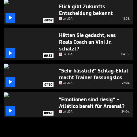
Flick gibt Zukunfts-
Entscheidung bekannt

LA LIGA
12.05.
00:57
Hätten Sie gedacht, was
Reals Coach an Vini Jr.
schätzt?

LA LIGA
04.05.
00:53
"Sehr hässlich!" Schlag-Eklat
macht Trainer fassungslos

LA LIGA
27.04.
01:30
"Emotionen sind riesig“ –
Atlético bereit für Arsenal?

LA LIGA
24.04.
00:48