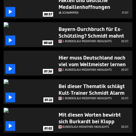
Fakten und deutsche
Medaillenhoffnungen

SCHWIMMEN
31.07.

00:57
Bayern-Durchbruch für Ex-
Schützling? Schmidt mahnt

2. BUNDESLIGA MEDIATHEK HIGHLIGHTS
30.07.
00:48
Hier muss Deutschland noch
viel vom Weltmeister lernen

2. BUNDESLIGA MEDIATHEK HIGHLIGHTS
30.07.
01:36
Bei dieser Thematik schlägt
Kult-Trainer Schmidt Alarm

2. BUNDESLIGA MEDIATHEK HIGHLIGHTS
30.07.
01:22
Mit diesen Worten bewirbt
sich Burkardt bei Klopp

BUNDESLIGA MEDIATHEK HIGHLIGHTS
30.07.
01:02