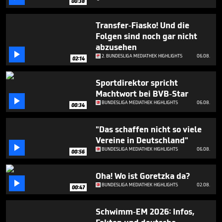
00:38
48
seconds
Transfer-Fiasko! Und die
Folgen sind noch gar nicht
abzusehen

2. BUNDESLIGA MEDIATHEK HIGHLIGHTS
06.08.
02:14
Sportdirektor spricht
Machtwort bei BVB-Star

BUNDESLIGA MEDIATHEK HIGHLIGHTS
06.08.
00:34
"Das schaffen nicht so viele
Vereine in Deutschland"

BUNDESLIGA MEDIATHEK HIGHLIGHTS
06.08.
00:56
Oha! Wo ist Goretzka da?

BUNDESLIGA MEDIATHEK HIGHLIGHTS
02.08.
00:47
Schwimm-EM 2026: Infos,