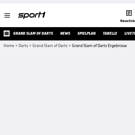


Newstick
GRAND SLAM OF DARTS
NEWS
SPIELPLAN
TABELLE
LIVET
Home
>
Darts
>
Grand Slam of Darts
>
Grand Slam of Darts Ergebnisse