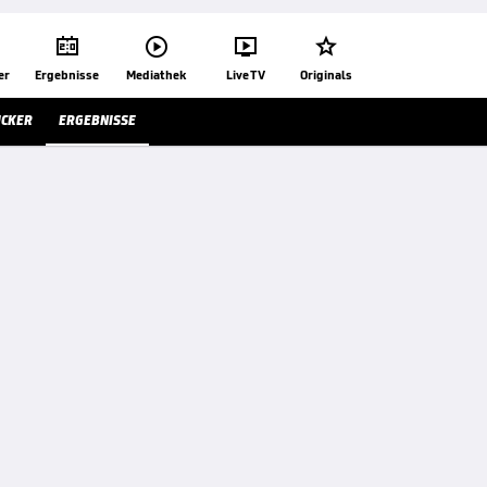




er
Ergebnisse
Mediathek
Live TV
Originals
ICKER
ERGEBNISSE