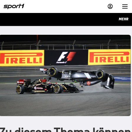


MEHR