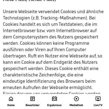
Unsere Webseite verwendet Cookies und ähnliche
Technologien (z.B. Tracking-Maßnahmen). Bei
Cookies handelt es sich um Textdateien, die im
Internetbrowser bzw. vom Internetbrowser auf
dem Computersystem des Nutzers gespeichert
werden. Cookies können keine Programme
ausführen oder Viren auf Ihren Computer
übertragen. Ruft ein Nutzer eine Webseite auf, so
kann ein Cookie auf dem Endgerät des Nutzers
gespeichert werden. Dieses Cookie enthält eine
charakteristische Zeichenfolge, die eine
eindeutige Identifizierung des Browsers beim
erneuten Aufrufen der Webseite ermöglicht.
Einige der von uns verwendeten Cookies werden





nach Ende der Browser-Sitzung, also nach dem
Home
Newsticker
Ergebnisse
Mediathek
Live TV
Schließen Ihres Browsers, wieder gelöscht