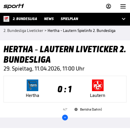



2. BUNDESLIGA
NEWS
SPIELPLAN
2. Bundesliga Liveticker
>
Hertha - Lautern Spielinfo 2. Bundesliga
HERTHA - LAUTERN LIVETICKER 2.
BUNDESLIGA
29. Spieltag, 11.04.2026, 11:00 Uhr
0 : 1
Hertha
Lautern
47'
Berisha (Sahin)

