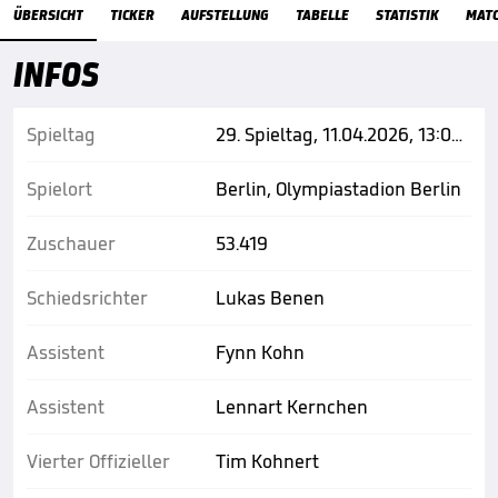
Übersicht
ÜBERSICHT
TICKER
AUFSTELLUNG
TABELLE
STATISTIK
MAT
INFOS
Spieltag
29. Spieltag, 11.04.2026, 13:00 Uhr
Spielort
Berlin, Olympiastadion Berlin
Zuschauer
53.419
Schiedsrichter
Lukas Benen
Assistent
Fynn Kohn
Assistent
Lennart Kernchen
Vierter Offizieller
Tim Kohnert