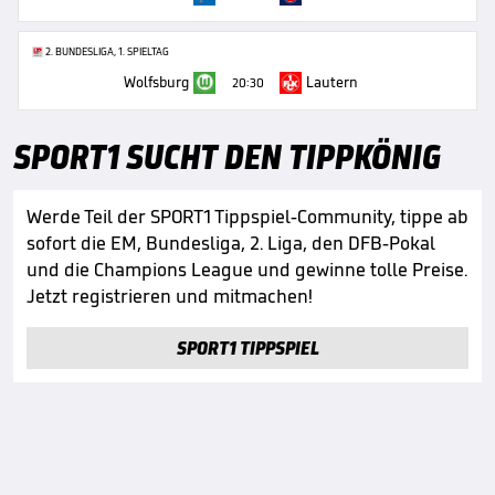
2. BUNDESLIGA, 1. SPIELTAG
Wolfsburg
Lautern
20:30
SPORT1 SUCHT DEN TIPPKÖNIG
Werde Teil der SPORT1 Tippspiel-Community, tippe ab
sofort die EM, Bundesliga, 2. Liga, den DFB-Pokal
und die Champions League und gewinne tolle Preise.
Jetzt registrieren und mitmachen!
SPORT1 TIPPSPIEL