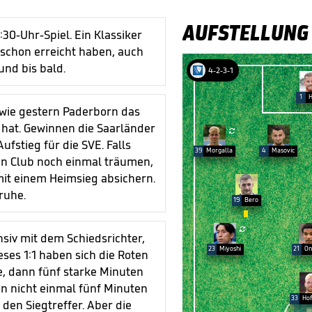
AUFSTELLUNG
:30-Uhr-Spiel. Ein Klassiker
 schon erreicht haben, auch
und bis bald.
4-2-3-1
1
H
s wie gestern Paderborn das
 hat. Gewinnen die Saarländer

fstieg für die SVE. Falls
39
Morgalla
4
Masovic
en Club noch einmal träumen,
mit einem Heimsieg absichern.
sruhe.
19
Bero


nsiv mit dem Schiedsrichter,
23
Miyoshi
21
On
eses 1:1 haben sich die Roten
e, dann fünf starke Minuten
n nicht einmal fünf Minuten
33
Ho
den Siegtreffer. Aber die