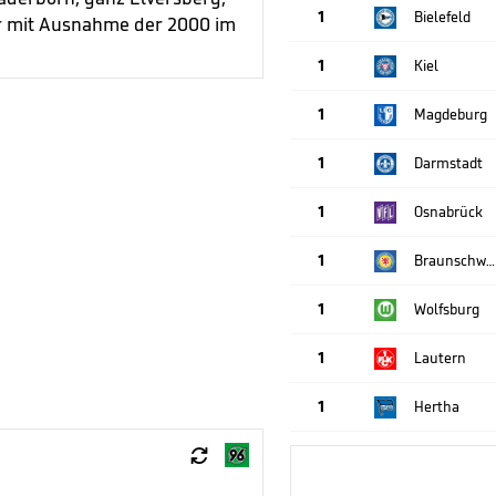
1
Bielefeld
er mit Ausnahme der 2000 im
1
Kiel
1
Magdeburg
1
Darmstadt
1
Osnabrück
1
Braunschweig
1
Wolfsburg
1
Lautern
1
Hertha
