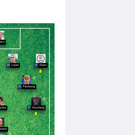
orn
20
Loosli
13
Olsen


24
Pannewig

yeka
11
Kwarteng

fmann