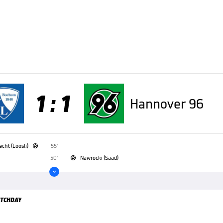
1 : 1
Hannover 96
cht (Loosli)
55'

50'
Nawrocki (Saad)


TCHDAY