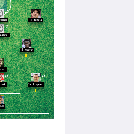

llman
18
Yokota

darson
15
Aséko

opold


miak
17
Allgeier

Noll