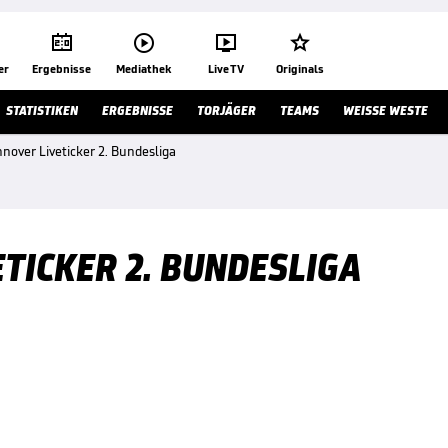




er
Ergebnisse
Mediathek
Live TV
Originals
STATISTIKEN
ERGEBNISSE
TORJÄGER
TEAMS
WEISSE WESTE
over Liveticker 2. Bundesliga
TICKER 2. BUNDESLIGA