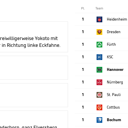
Pl.
Team
1
Heidenheim
1
Dresden
eiwilligerweise Yokoto mit
1
Fürth
 in Richtung linke Eckfahne.
1
KSC
1
Hannover
1
Nürnberg
1
St. Pauli
1
Cottbus
1
Bochum
derborn, ganz Elversberg,