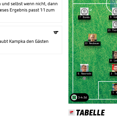
 und selbst wenn nicht, dann
dieses Ergebnis passt 1:1 zum

7
Bundu
9
Kä
23
Thór

rlaubt Kampka den Gästen
33
Neubauer
8
Le
6
Nawrocki
3
To

1
3-4-3d
TABELLE