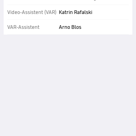
Video-Assistent (VAR)
Katrin Rafalski
VAR-Assistent
Arno Blos