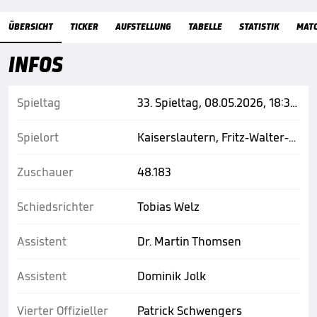
Übersicht
ÜBERSICHT
TICKER
AUFSTELLUNG
TABELLE
STATISTIK
MAT
INFOS
Spieltag
33. Spieltag, 08.05.2026, 18:30 Uhr
Spielort
Kaiserslautern, Fritz-Walter-Stadion
Zuschauer
48.183
Schiedsrichter
Tobias Welz
Assistent
Dr. Martin Thomsen
Assistent
Dominik Jolk
Vierter Offizieller
Patrick Schwengers