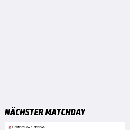
NÄCHSTER MATCHDAY
2. BUNDESLIGA, 2. SPIELTAG