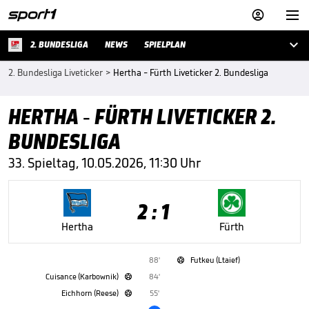



2. BUNDESLIGA
NEWS
SPIELPLAN
2. Bundesliga Liveticker
>
Hertha - Fürth Liveticker 2. Bundesliga
HERTHA - FÜRTH LIVETICKER 2.
BUNDESLIGA
33. Spieltag, 10.05.2026, 11:30 Uhr
2 : 1
Hertha
Fürth
88'
Futkeu (Ltaief)

Cuisance (Karbownik)
84'

Eichhorn (Reese)
55'
