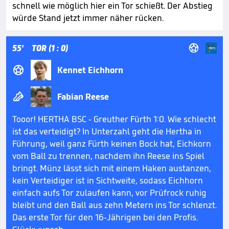
schnell wie möglich hier ein Tor schießt. Der Abstieg
würde Stand jetzt immer näher rücken.

55'
TOR (1 : 0)

Kennet Eichhorn

Fabian Reese
Tooor! HERTHA BSC - Greuther Fürth 1:0. Wie schlecht
ist das verteidigt? In Unterzahl geht die Hertha in
Führung, weil ganz Fürth keinen Bock hat, Eichkorn
vom Ball zu trennen, nachdem ihn Reese ins Spiel
bringt. Münz lässt sich mit einem Haken austanzen,
kein Verteidiger ist in Sichtweite, sodass Eichhorn
einfach aufs Tor zulaufen kann, vor Prüfrock ruhig
bleibt und den Ball aus zehn Metern ins Tor schlenzt.
Das erste Tor für den 16-Jährigen bei den Profis.