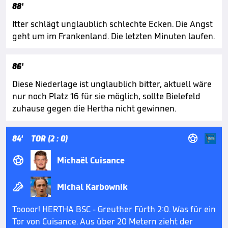
88'
Itter schlägt unglaublich schlechte Ecken. Die Angst
geht um im Frankenland. Die letzten Minuten laufen.
86'
Diese Niederlage ist unglaublich bitter, aktuell wäre
nur noch Platz 16 für sie möglich, sollte Bielefeld
zuhause gegen die Hertha nicht gewinnen.

84'
TOR (2 : 0)

Michaël Cuisance

Michal Karbownik
Toooor! HERTHA BSC - Greuther Fürth 2:0. Was für ein
Tor von Cuisance. Aus über 20 Metern zieht der