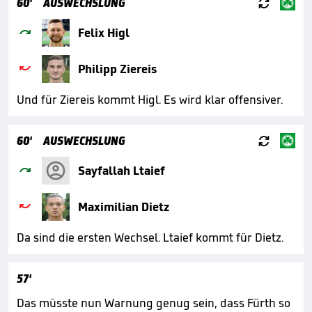

60'
AUSWECHSLUNG

Felix Higl

Philipp Ziereis
Und für Ziereis kommt Higl. Es wird klar offensiver.

60'
AUSWECHSLUNG

Sayfallah Ltaief

Maximilian Dietz
Da sind die ersten Wechsel. Ltaief kommt für Dietz.
57'
Das müsste nun Warnung genug sein, dass Fürth so