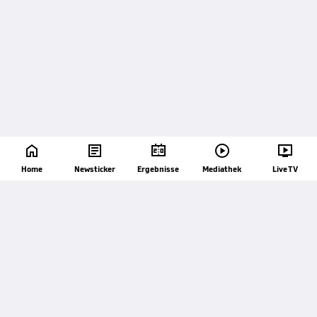





52'
Home
Newsticker
Ergebnisse
Mediathek
Live TV
Dehm nimmt eine Eckballflanke volley. Sein Schuss
fliegt rund drei Meter übers Tor.
52'
Die Gäste erhöhen das Tempo merklich. Der Treffer
muss und soll her. Auch offensiveres Personal wird
wahrscheinlich gleich ins Spiel kommn. Düsseldorf