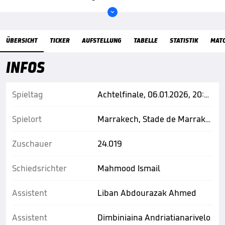

Übersicht
ÜBERSICHT
TICKER
AUFSTELLUNG
TABELLE
STATISTIK
MAT
INFOS
Spieltag
Achtelfinale, 06.01.2026, 20:00 Uhr
Spielort
Marrakech, Stade de Marrakech
Zuschauer
24.019
Schiedsrichter
Mahmood Ismail
Assistent
Liban Abdourazak Ahmed
Assistent
Dimbiniaina Andriatianarivelo