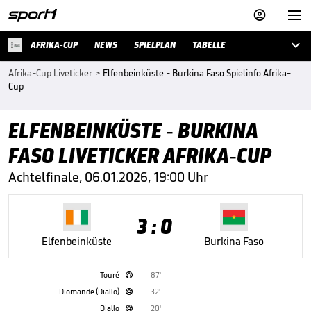



AFRIKA-CUP
NEWS
SPIELPLAN
TABELLE
Afrika-Cup Liveticker
>
Elfenbeinküste - Burkina Faso Spielinfo Afrika-
Cup
ELFENBEINKÜSTE - BURKINA
FASO LIVETICKER AFRIKA-CUP
Achtelfinale, 06.01.2026, 19:00 Uhr
3 : 0
Elfenbeinküste
Burkina Faso
Touré
87'

Diomande (Diallo)
32'

Diallo
20'
