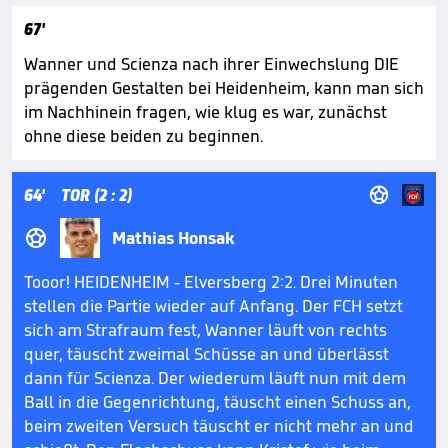
67'
Wanner und Scienza nach ihrer Einwechslung DIE
prägenden Gestalten bei Heidenheim, kann man sich
im Nachhinein fragen, wie klug es war, zunächst
ohne diese beiden zu beginnen.

64'
TOR (2 : 2)

Mathias Honsak
Tooor! HEIDENHEIM - Elversberg 2:2. Drei Minuten
stellen die Partie wieder auf Anfang. Der FCH setzt
sich am Strafraum fest, Wanner läuft von rechts
quer, täuscht zweimal Schüsse an und überlässt
dann für Scienza. Der wiederum läuft nun mit dem
Ball in die Gegenrichtung, täuscht einen Schuss an,
beim zweiten Versuch täuscht er nicht mehr an und