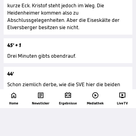
kurze Eck. Kristof steht jedoch im Weg. Die
Heidenheimer kommen also zu
Abschlussgelegenheiten. Aber die Eiseskälte der
Elversberger besitzen sie nicht.
45'
+ 1
Drei Minuten gibts obendrauf.
44'
Schon ziemlich derbe, wie die SVE hier die beiden
Treffer herausgespielt hat. Spielerisch wirken die





Gäste, der Zweitligist, hier tatsächlich überlegen.
Home
Newsticker
Ergebnisse
Mediathek
Live TV