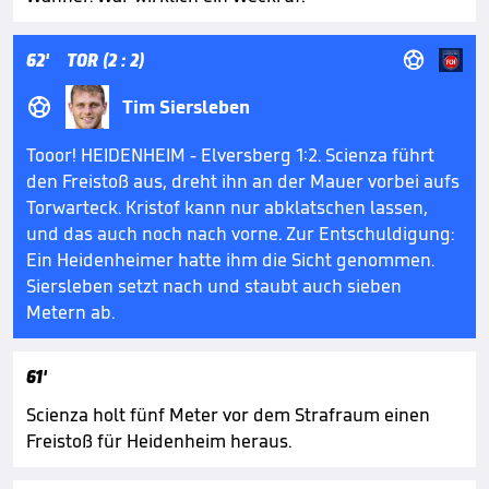

62'
TOR (2 : 2)

Tim Siersleben
Tooor! HEIDENHEIM - Elversberg 1:2. Scienza führt
den Freistoß aus, dreht ihn an der Mauer vorbei aufs
Torwarteck. Kristof kann nur abklatschen lassen,
und das auch noch nach vorne. Zur Entschuldigung:
Ein Heidenheimer hatte ihm die Sicht genommen.
Siersleben setzt nach und staubt auch sieben
Metern ab.
61'
Scienza holt fünf Meter vor dem Strafraum einen
Freistoß für Heidenheim heraus.