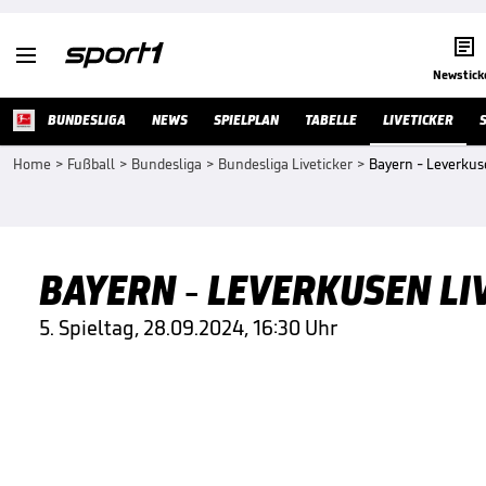


Newstick
BUNDESLIGA
NEWS
SPIELPLAN
TABELLE
LIVETICKER
Home
>
Fußball
>
Bundesliga
>
Bundesliga Liveticker
>
Bayern - Leverkus
BAYERN - LEVERKUSEN LI
5. Spieltag, 28.09.2024, 16:30 Uhr