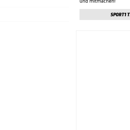
und mitmachen!
SPORT1 T