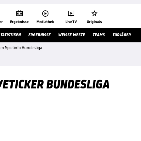




er
Ergebnisse
Mediathek
Live TV
Originals
STATISTIKEN
ERGEBNISSE
WEISSE WESTE
TEAMS
TORJÄGER
en Spielinfo Bundesliga
VETICKER BUNDESLIGA