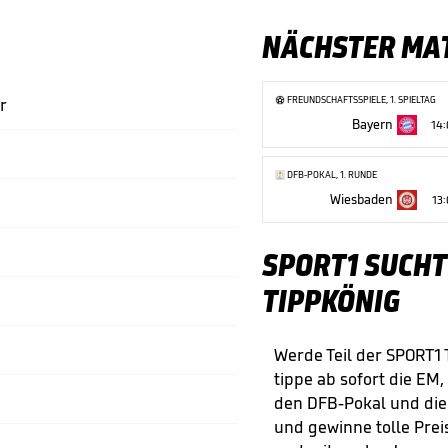
NÄCHSTER MA
FREUNDSCHAFTSSPIELE, 1. SPIELTAG
r
Bayern
14
DFB-POKAL, 1. RUNDE
Wiesbaden
13
SPORT1 SUCHT
TIPPKÖNIG
Werde Teil der SPORT1
tippe ab sofort die EM,
den DFB-Pokal und di
und gewinne tolle Preis