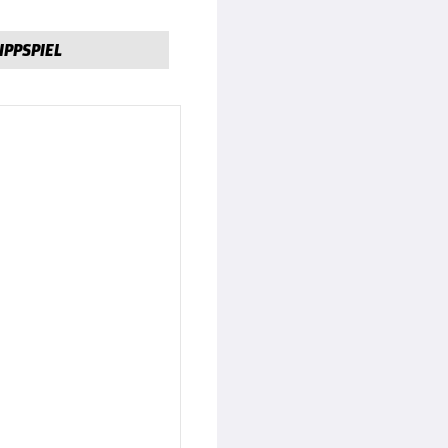
IPPSPIEL