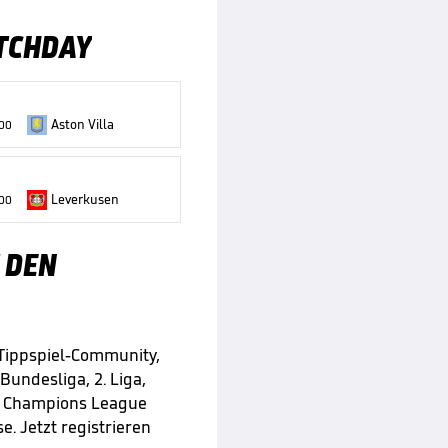
TCHDAY
Aston Villa
:00
Leverkusen
:00
 DEN
 Tippspiel-Community,
 Bundesliga, 2. Liga,
e Champions League
e. Jetzt registrieren