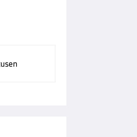
kusen