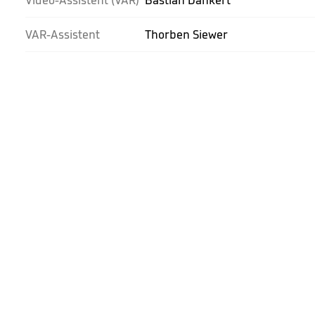
Video-Assistent (VAR)
Bastian Dankert
VAR-Assistent
Thorben Siewer