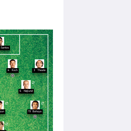
 Santos
4
Koch
3
Theate


6
Højlund


zun
19
Bahoya

