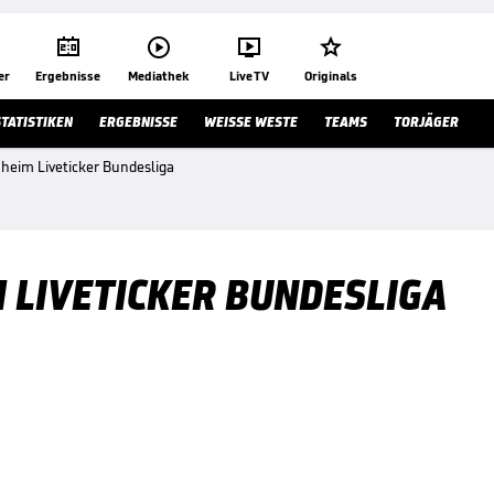




er
Ergebnisse
Mediathek
Live TV
Originals
STATISTIKEN
ERGEBNISSE
WEISSE WESTE
TEAMS
TORJÄGER
nheim Liveticker Bundesliga
 LIVETICKER BUNDESLIGA