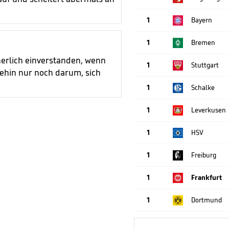
1
Bayern
1
Bremen
herlich einverstanden, wenn
1
Stuttgart
nehin nur noch darum, sich
1
Schalke
1
Leverkusen
1
HSV
1
Freiburg
1
Frankfurt
1
Dortmund