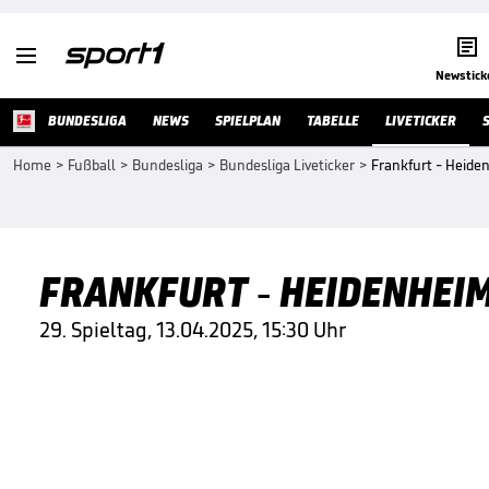


Newstick
BUNDESLIGA
NEWS
SPIELPLAN
TABELLE
LIVETICKER
Home
>
Fußball
>
Bundesliga
>
Bundesliga Liveticker
>
Frankfurt - Heide
FRANKFURT - HEIDENHEIM
29. Spieltag, 13.04.2025, 15:30 Uhr