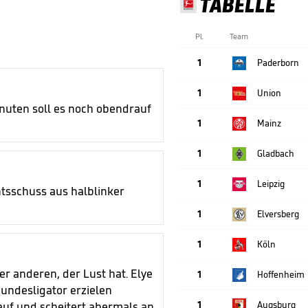
TABELLE
Pl.
Team
1
Paderborn
1
Union
inuten soll es noch obendrauf
1
Mainz
1
Gladbach
1
Leipzig
htsschuss aus halblinker
1
Elversberg
1
Köln
r anderen, der Lust hat. Elye
1
Hoffenheim
undesligator erzielen
1
Augsburg
 auf und scheitert abermals an