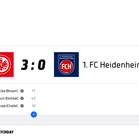
3 : 0
1. FC Heidenhe
tiké (Brown)
71'

ch (Ekitiké)
42'

oya (Chaïbi)
10'


TCHDAY