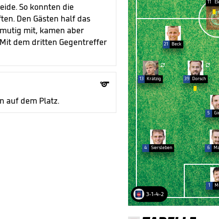
11
Ek
eide. So konnten die

ften. Den Gästen half das
 mutig mit, kamen aber
 Mit dem dritten Gegentreffer
21
Beck


13
Krätzig
39
Dorsch


n auf dem Platz.
5
Gi
4
Siersleben
6
Ma
1
Mü
3-1-4-2