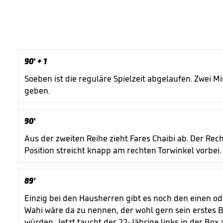
90'
+ 1
Soeben ist die reguläre Spielzeit abgelaufen. Zwei M
geben.
90'
Aus der zweiten Reihe zieht Fares Chaibi ab. Der Rec
Position streicht knapp am rechten Torwinkel vorbei.
89'
Einzig bei den Hausherren gibt es noch den einen ode
Wahi wäre da zu nennen, der wohl gern sein erstes B
würden. Jetzt taucht der 22-Jährige links in der Box