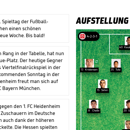
AUFSTELLUNG
 Spieltag der Fußball-
chen einen schönen
eue Woche. Bis bald!
4-2-3-1
40
Kauã
n Rang in der Tabelle, hat nun
ue-Platz. Der heutige Gegner

Viertelfinalrückspiel in der
13
Kristensen
35
Tuta
 kommenden Sonntag in der
denheim freut man sich auf
FC Bayern München.
15
Skhiri
 gegen den 1. FC Heidenheim
8
Chaïbi
20
U
00 Zuschauern im Deutsche
em auch dank der höheren
kelte. Die Hessen spielten