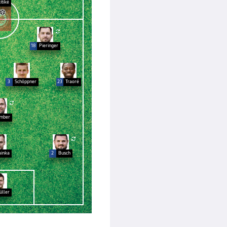
itiké


18
Pieringer
3
Schöppner
23
Traoré

mber

inka
2
Busch
ller