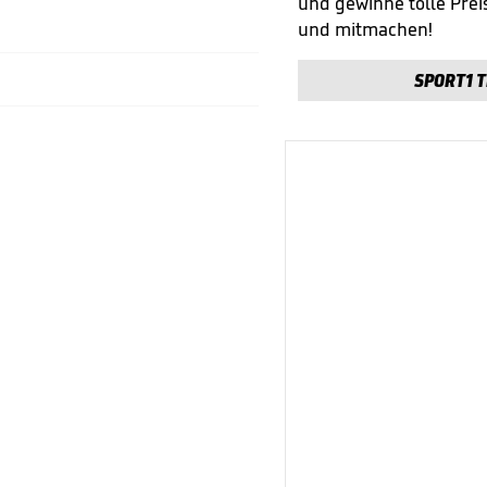
und gewinne tolle Preis
und mitmachen!
SPORT1 T