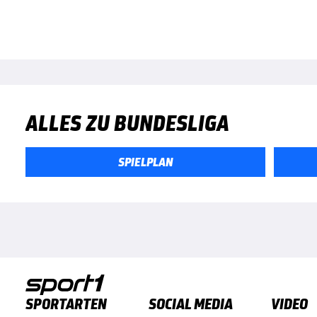
ALLES ZU BUNDESLIGA
SPIELPLAN
SPORTARTEN
SOCIAL MEDIA
VIDEO