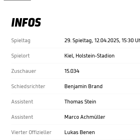
INFOS
Spieltag
29. Spieltag, 12.04.2025, 15:30 U
Spielort
Kiel, Holstein-Stadion
Zuschauer
15.034
Schiedsrichter
Benjamin Brand
Assistent
Thomas Stein
Assistent
Marco Achmüller
Vierter Offizieller
Lukas Benen