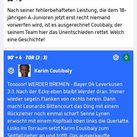
Nach seiner fehlerbehafteten Leistung, die dem 18-
jährigen A-Junioren jetzt erst recht niemand
vorwerfen wird, ist es ausgerechnet Coulibaly, der
seinem Team hier das Unentschieden rettet. Welch
eine Geschichte!

90'
+ 4
TOR (3 : 3)

Karim Coulibaly
Tooooor! WERDER BREMEN - Bayer 04 Leverkusen
3:3. Nach der Ecke eben bleibt Werder dran. Immer
wieder segeln Flanken von rechts herein. Dann
macht Leonardo Bittencourt das Ding mit einem
Rückzieher noch einmal scharf. Senne Lynen
erwischt mit einem Kopfball oben links die Querlatte.
Links im Torraum setzt Karim Coulibaly zum
Seitfallzieher an und trifft. Das ausverkaufte