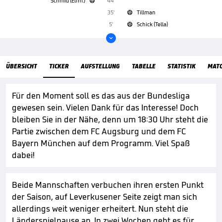
Schmid (Elfm.)
44'

35'
Tillman

5'
Schick (Tella)


ÜbersichtTicker
ÜBERSICHT
TICKER
AUFSTELLUNG
TABELLE
STATISTIK
MAT
Für den Moment soll es das aus der Bundesliga
gewesen sein. Vielen Dank für das Interesse! Doch
bleiben Sie in der Nähe, denn um 18:30 Uhr steht die
Partie zwischen dem FC Augsburg und dem FC
Bayern München auf dem Programm. Viel Spaß
dabei!
Beide Mannschaften verbuchen ihren ersten Punkt
der Saison, auf Leverkusener Seite zeigt man sich
allerdings weit weniger erheitert. Nun steht die
Länderspielpause an. In zwei Wochen geht es für