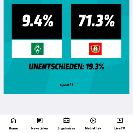





Home
Newsticker
Ergebnisse
Mediathek
Live TV