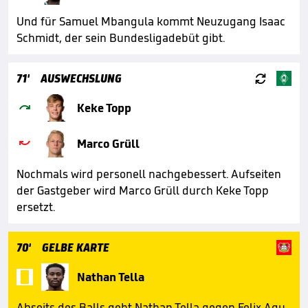
Und für Samuel Mbangula kommt Neuzugang Isaac
Schmidt, der sein Bundesligadebüt gibt.

71'
AUSWECHSLUNG

Keke Topp

Marco Grüll
Nochmals wird personell nachgebessert. Aufseiten
der Gastgeber wird Marco Grüll durch Keke Topp
ersetzt.
70'
GELBE KARTE

Nathan Tella
Abseits des Balls geht Nathan Tella gegen Felix Agu