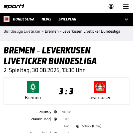



BUNDESLIGA
NEWS
SPIELPLAN
Bundesliga Liveticker
>
Bremen - Leverkusen Liveticker Bundesliga
BREMEN - LEVERKUSEN
LIVETICKER BUNDESLIGA
2. Spieltag, 30.08.2025, 13:30 Uhr
3 : 3
Bremen
Leverkusen
Coulibaly
90+4'

Schmidt (Topp)
76'

64'
Schick (Elfm.)
