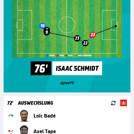

72'
AUSWECHSLUNG

Loïc Badé

Axel Tape