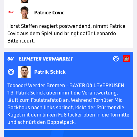

Patrice Covic
Horst Steffen reagiert postwendend, nimmt Patrice
Covic aus dem Spiel und bringt dafür Leonardo
Bittencourt.

64'
ELFMETER VERWANDELT

Patrik Schick
Tooooor! Werder Bremen - BAYER 04 LEVERKUSEN
1:3. Patrik Schick übernimmt die Verantwortung,
läuft zum Foulstrafstoß an. Während Torhüter Mio
Backhaus nach links springt, kickt der Stürmer die
Kugel mit dem linken Fuß locker oben in die Tormitte
und schnürt den Doppelpack.