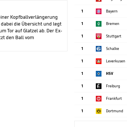
1
Bayern
einer Kopfballverlängerung
 dabei die Übersicht und legt
1
Bremen
Tor auf Glatzel ab. Der Ex-
1
Stuttgart
tzt den Ball vom
1
Schalke
1
Leverkusen
1
HSV
1
Freiburg
1
Frankfurt
1
Dortmund