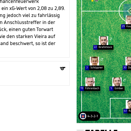
 Chancenfeuerwerk


ein xG-Wert von 2,08 zu 2,89.
g jedoch viel zu fahrlässig
 Anschlusstreffer in der
29
Kau
ück, einen guten Torwart
wie den starken Vieira auf

mand beschwert, so ist der
22
Ibrahimovic


3
Schöppner
30
Do

19
Föhrenbach
5
Gimber
41
R
4-3-2-1