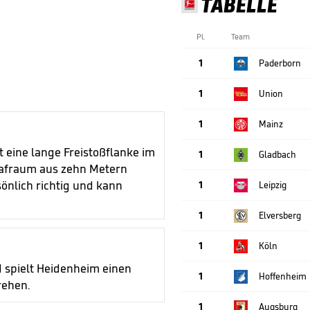
TABELLE
Pl.
Team
1
Paderborn
1
Union
1
Mainz
 eine lange Freistoßflanke im
1
Gladbach
trafraum aus zehn Metern
önlich richtig und kann
1
Leipzig
1
Elversberg
1
Köln
d spielt Heidenheim einen
1
Hoffenheim
rehen.
1
Augsburg