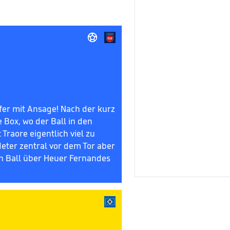

fer mit Ansage! Nach der kurz
 Box, wo der Ball in den
Traore eigentlich viel zu
Meter zentral vor dem Tor aber
n Ball über Heuer Fernandes