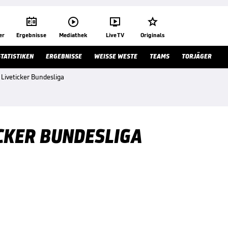




er
Ergebnisse
Mediathek
Live TV
Originals
STATISTIKEN
ERGEBNISSE
WEISSE WESTE
TEAMS
TORJÄGER
Liveticker Bundesliga
ICKER BUNDESLIGA