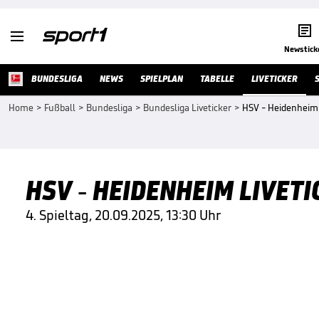


Newstick
BUNDESLIGA
NEWS
SPIELPLAN
TABELLE
LIVETICKER
Home
>
Fußball
>
Bundesliga
>
Bundesliga Liveticker
>
HSV - Heidenheim 
HSV - HEIDENHEIM LIVET
4. Spieltag, 20.09.2025, 13:30 Uhr