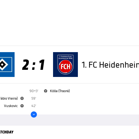
2 : 1
1. FC Heidenhe
90+3'
Kölle (Traoré)

Fábio Vieira)
59'

Vuskovic
42'


TCHDAY