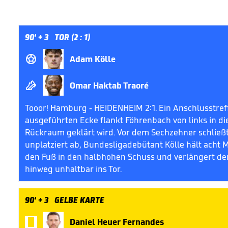
90'
+ 3
TOR (2 : 1)

Adam Kölle

Omar Haktab Traoré
Tooor! Hamburg - HEIDENHEIM 2:1. Ein Anschlusstref
ausgeführten Ecke flankt Föhrenbach von links in die
Rückraum geklärt wird. Vor dem Sechzehner schließt 
unplatziert ab, Bundesligadebütant Kölle hält acht 
den Fuß in den halbhohen Schuss und verlängert de
hinweg unhaltbar ins Tor.
90'
+ 3
GELBE KARTE

Daniel Heuer Fernandes