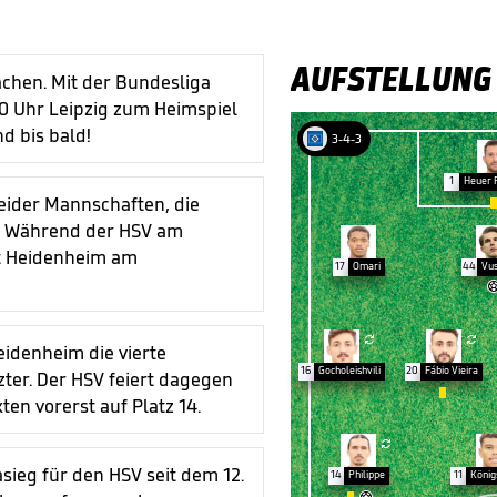
AUFSTELLUNG
achen. Mit der Bundesliga
30 Uhr Leipzig zum Heimspiel
d bis bald!
3-4-3
1
Heuer 
eider Mannschaften, die
d: Während der HSV am
gt Heidenheim am
17
Omari
44
Vus


eidenheim die vierte
16
Gocholeishvili
20
Fábio Vieira
zter. Der HSV feiert dagegen

ten vorerst auf Platz 14.

gasieg für den HSV seit dem 12.
14
Philippe
11
König