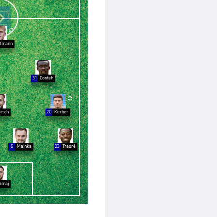

fmann
31
Conteh

rsch
20
Kerber
6
Mainka
23
Traoré
amaj