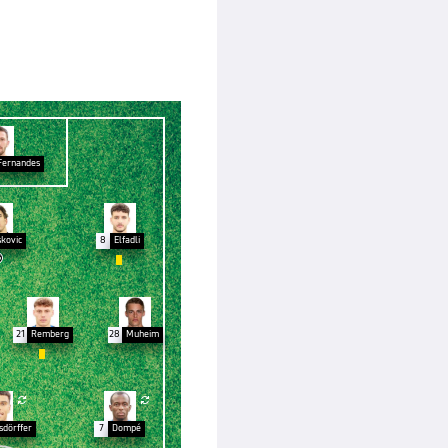
Fernandes

kovic
8
Elfadli


21
Remberg
28
Muheim



sdörffer
7
Dompé