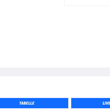
TABELLE
LIV