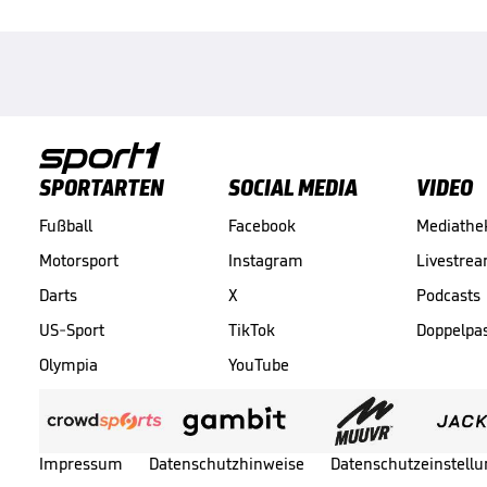
SPORTARTEN
SOCIAL MEDIA
VIDEO
Fußball
Facebook
Mediathe
Motorsport
Instagram
Livestre
Darts
X
Podcasts
US-Sport
TikTok
Doppelpa
Olympia
YouTube
Impressum
Datenschutzhinweise
Datenschutzeinstell