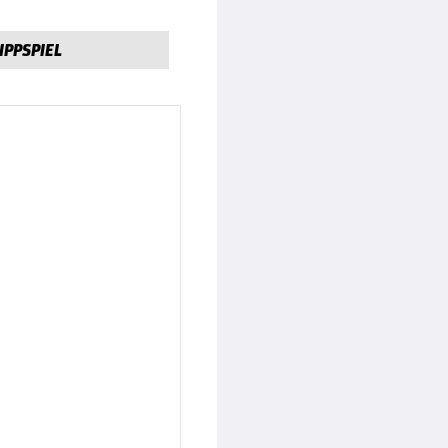
IPPSPIEL