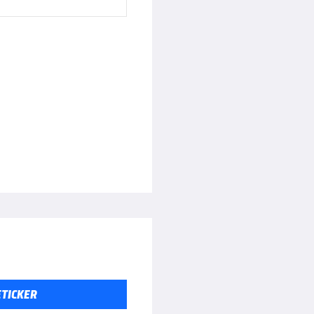
ETICKER