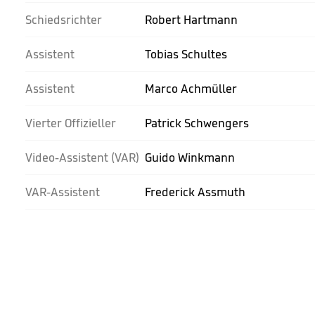
Schiedsrichter
Robert Hartmann
Assistent
Tobias Schultes
Assistent
Marco Achmüller
Vierter Offizieller
Patrick Schwengers
Video-Assistent (VAR)
Guido Winkmann
VAR-Assistent
Frederick Assmuth