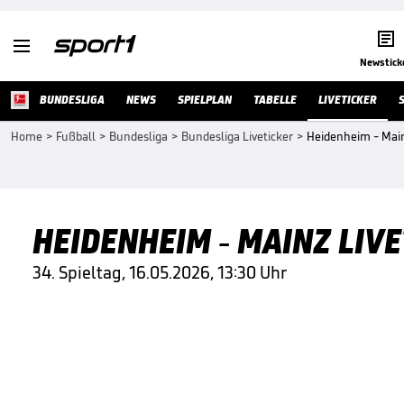


Newstick
BUNDESLIGA
NEWS
SPIELPLAN
TABELLE
LIVETICKER
Home
>
Fußball
>
Bundesliga
>
Bundesliga Liveticker
>
Heidenheim - Main
HEIDENHEIM - MAINZ LIV
34. Spieltag, 16.05.2026, 13:30 Uhr