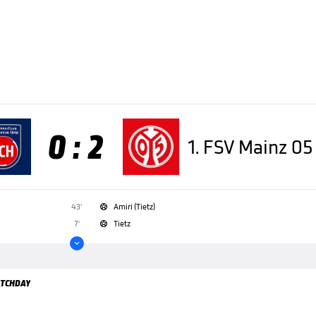
0 : 2
1. FSV Mainz 05
43'
Amiri (Tietz)

7'
Tietz


TCHDAY