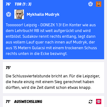

76'
TOR (1 : 3)

Mykhailo Mudryk
Toooooor! Leipzig - DONEZK 1:3! Ein Konter wie aus
dem Lehrbuch! RB ist weit aufgerückt und wird
entblöst. Sudakov rennt rechts entlang, legt dann
aus vollem Lauf quer nach innen auf Mudryk, der
aus 15 Metern Gulacsi mit einem trockenen Schuss
rechts unten in die Ecke bezwingt.
75'
Die Schlussviertelstunde bricht an. Für die Leipziger,
die heute einzig mit einem Sieg gerechnet haben
dürften, wird die Zeit damit schon etwas knapp.

71'
AUSWECHSLUNG