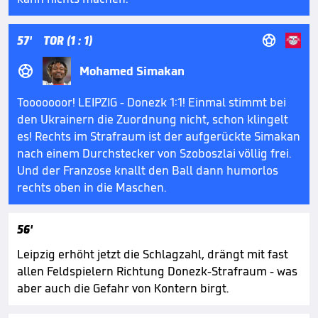

57'
TOR (1 : 1)

Mohamed Simakan
Tooooooor! LEIPZIG - Donezk 1:1! Einmal stimmt bei
den Ukrainern die Zuordnung nicht, schon klingelt
es! Rechts im Strafraum ist der aufgerückte Simakan
nach einem Durchstecker von Szoboszlai völlig frei.
Und der Franzose knallt den Ball dann humorlos
rechts oben in die Maschen.
56'
Leipzig erhöht jetzt die Schlagzahl, drängt mit fast
allen Feldspielern Richtung Donezk-Strafraum - was
aber auch die Gefahr von Kontern birgt.