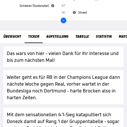
Simakan (Szoboszlai)
57'

16'
Shved


ÜbersichtTicker
ÜBERSICHT
TICKER
AUFSTELLUNG
TABELLE
STATISTIK
MAT
Das wars von hier - vielen Dank für Ihr Interesse und
bis zum nächsten Mal!
Weiter geht es für RB in der Champions League dann
nächste Woche gegen Real, vorher wartet in der
Bundesliga noch Dortmund - harte Brocken also in
harten Zeiten.
Mit dem sensationellen 4:1-Sieg katapultiert sich
Donezk damit auf Rang 1 der Gruppentabelle - sogar