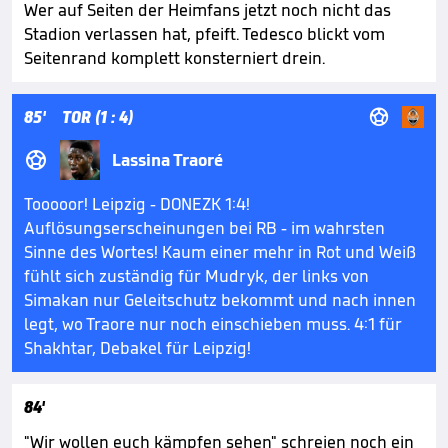
Wer auf Seiten der Heimfans jetzt noch nicht das
Stadion verlassen hat, pfeift. Tedesco blickt vom
Seitenrand komplett konsterniert drein.

85'
TOR (1 : 4)

Lassina Traoré
Tooooor! Leipzig - DONEZK 1:4!
Auflösungserscheinungen bei RB - im wahrsten
Sinne des Wortes! Kaum einer mehr in Rot und Weiß
fühlt sich zuständig für Mudryk, der links von
Simakan nur Geleitschutz bekommt und nach innen
legt, wo Traore nur noch einschieben muss. 4:1 für
Shakhtar, Debakel für Leipzig!
84'
"Wir wollen euch kämpfen sehen" schreien noch ein