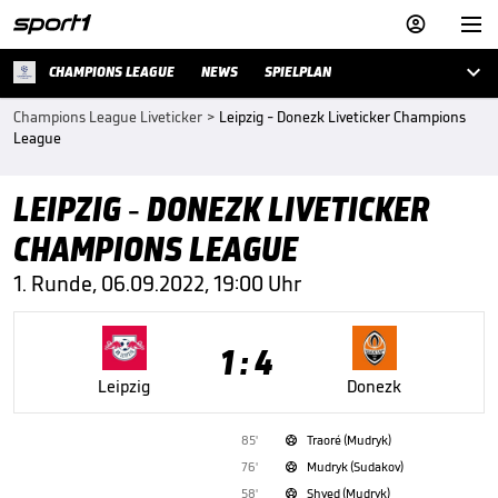



CHAMPIONS LEAGUE
NEWS
SPIELPLAN
Champions League Liveticker
>
Leipzig - Donezk Liveticker Champions
League
LEIPZIG - DONEZK LIVETICKER
CHAMPIONS LEAGUE
1. Runde, 06.09.2022, 19:00 Uhr
1 : 4
Leipzig
Donezk
85'
Traoré (Mudryk)

76'
Mudryk (Sudakov)

58'
Shved (Mudryk)
