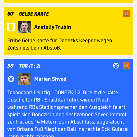
60'
GELBE KARTE

Anatoliy Trubin
Frühe Gelbe Karte für Donezks Keeper wegen
Zeitspiels beim Abstoß.

58'
TOR (1 : 2)

Marian Shved
Tooooooor! Leipzig - DONEZK 1:2! Direkt die kalte
Dusche für RB - Shakhtar führt wieder! Noch
während RBs Stadionsprecher den Ausgleich feiert,
spielt sich Donezk in den Sechzehner. Shved kommt
zentral aus 14 Metern zum Abschluss, abgefälscht
von Orbans Fuß fliegt der Ball ins rechte Eck. Gulacsi
kann nichts machen.