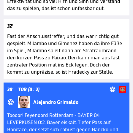
Effektivität und so viel Hirn und Sinn und Verstand
das zu spielen, das ist schon unfassbar gut.
32'
Fast der Anschlusstreffer, und das war richtig gut
gespielt. Milambo und Gimenez haben da ihre Füße
im Spiel, Milambo spielt dann am Strafraumrand
den kurzen Pass zu Paixao. Den kann man aus fast
zentraler Position mal ins Eck legen. Doch der
kommt zu unpräzise, so ist Hradecky zur Stelle.

30'
TOR (0 : 2)

Alejandro Grimaldo
Toooor! Feyenoord Rotterdam - BAYER 04
LEVERKUSEN 0:2. Bayer eiskalt. Tiefer Pass auf
Boniface, der setzt sich robust gegen Hancko und