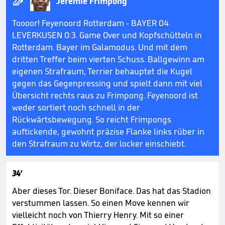

Jeremie Frimpong
Toooor! Feyenoord Rotterdam - BAYER 04
LEVERKUSEN 0:3. Game Over und Kopfschütteln in
Rotterdam. Bayer im Galamodus. Und mit dem
dritten Treffer beim vierten Schuss. Ballgewinn am
eigenen Strafraum, Terrier behauptet die Kugel
gegen das Gegenpressing und spielt dann mit viel
Übersicht rechts raus zu Frimpong. Feyenoord ist
weder sortiert noch schnell in der
Rückwärtsbewegung. So reicht Frimpongs
auftickende, gewohnt präzise Flanke links rüber in
den Strafraum zu Wirtz, der locker einschiebt.
34'
Aber dieses Tor. Dieser Boniface. Das hat das Stadion
verstummen lassen. So einen Move kennen wir
vielleicht noch von Thierry Henry. Mit so einer