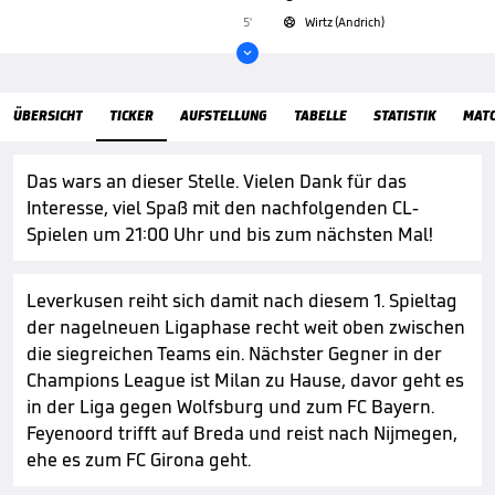
5'
Wirtz (Andrich)


ÜbersichtTicker
ÜBERSICHT
TICKER
AUFSTELLUNG
TABELLE
STATISTIK
MAT
Das wars an dieser Stelle. Vielen Dank für das
Interesse, viel Spaß mit den nachfolgenden CL-
Spielen um 21:00 Uhr und bis zum nächsten Mal!
Leverkusen reiht sich damit nach diesem 1. Spieltag
der nagelneuen Ligaphase recht weit oben zwischen
die siegreichen Teams ein. Nächster Gegner in der
Champions League ist Milan zu Hause, davor geht es
in der Liga gegen Wolfsburg und zum FC Bayern.
Feyenoord trifft auf Breda und reist nach Nijmegen,
ehe es zum FC Girona geht.