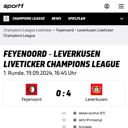



CHAMPIONS LEAGUE
NEWS
SPIELPLAN
Champions League Liveticker
>
Feyenoord - Leverkusen Liveticker
Champions League
FEYENOORD - LEVERKUSEN
LIVETICKER CHAMPIONS LEAGUE
1. Runde, 19.09.2024, 16:45 Uhr
0 : 4
Feyenoord
Leverkusen
44'
Wellenreuther (ET)

36'
Wirtz (Frimpong)

30'
Grimaldo
