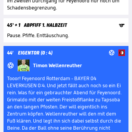
im zweiten Durchgang für Feyenoord nur noch um
Schadensbegrenzung.

45'
+ 1
ABPFIFF 1. HALBZEIT
Pause. Pfiffe. Enttäuschung.

44'
EIGENTOR (0 : 4)

Timon Wellenreuther
Tooor! Feyenoord Rotterdam - BAYER 04
LEVERKUSEN 0:4. Und jetzt fällt auch noch so ein Ei
rein. Was für ein gebrauchter Abend für Feyenoord.
Grimaldo mit der weiten Freistoßflanke zu Tapsoba
an den langen Pfosten. Der will eigentlich ins
Zentrum köpfen. Wellenreuther will den mit dem
Fuß klären. Und legt ihn sich dabei selbst durch die
Beine. Da der Ball ohne seine Berührung nicht