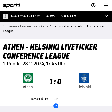



CONFERENCE LEAGUE
NEWS
SPIELPLAN
Conference League Liveticker
>
Athen - Helsinki Spielinfo Conference
League
ATHEN - HELSINKI LIVETICKER
CONFERENCE LEAGUE
1. Runde, 28.11.2024, 17:45 Uhr
1 : 0
Athen
Helsinki
Toivio (ET)
33'

